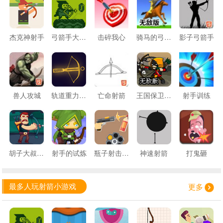
杰克神射手
弓箭手大闯关
击碎我心
骑马的弓箭手无敌版
影子弓箭手
兽人攻城
轨道重力射击
亡命射箭
王国保卫战无限金币版
射手训练
胡子大叔射箭
射手的试炼
瓶子射击超级版
神速射箭
打鬼砸
最多人玩射箭小游戏
更多