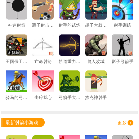
神速射箭
瓶子射击超级版
射手的试炼
胡子大叔射箭
射手训练
王国保卫战无限金币版
亡命射箭
轨道重力射击
兽人攻城
影子弓箭手
骑马的弓箭手无敌版
击碎我心
弓箭手大闯关
杰克神射手
最新射箭小游戏
更多