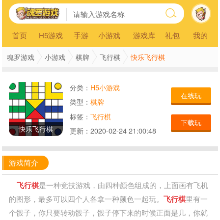
首页
H5游戏
手游
小游戏
游戏库
礼包
我的
快乐飞行棋
魂罗游戏
小游戏
棋牌
飞行棋
分类：
H5小游戏
在线玩
类型：
棋牌
标签：
飞行棋
下载玩
快乐飞行棋
更新：
2020-02-24 21:00:48
游戏简介
飞行棋
是一种竞技游戏，由四种颜色组成的，上面画有飞机
的图形，最多可以四个人各拿一种颜色一起玩。
飞行棋
里有一
个骰子，你只要转动骰子，骰子停下来的时候正面是几，你就