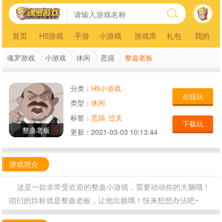
首页
H5游戏
手游
小游戏
游戏库
礼包
我的
整蛊老板
魂罗游戏
小游戏
休闲
恶搞
分类：
H5小游戏
在线玩
类型：
休闲
标签：
恶搞
过关
下载玩
整蛊老板
更新：
2021-03-03 10:13:44
游戏简介
这是一款非常受欢迎的整蛊小游戏，需要动动你的大脑哦！
咱们的目标就是整蛊老板，让他出糗哦！快来想想办法吧~