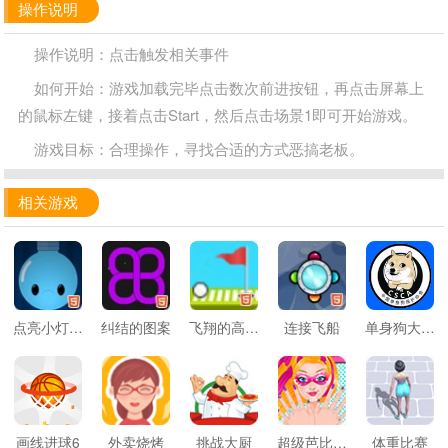
操作说明
操作说明：点击触发相关事件
如何开始：游戏加载完毕点击数次前进按钮，再点击屏幕上
的鼠标左键，接着点击Start，然后点击场景1即可开始游戏。
游戏目标：合理操作，寻找合适的方式恶搞老板。
相关游戏
点亮小灯泡2
纠结的图案
飞翔的高尔夫
连接飞船
单身狗大作战
画线进球6
外卖烧烤
挑战大厨
超级芭比做美甲
体重比赛