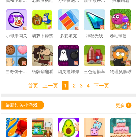
小球来闯关
胡萝卜诱惑
多彩填充
神秘光线
卷毛球冒险5
曲奇饼干对对碰
纸牌翻翻看
幽灵撞炸弹
三色运输车
物理笑脸球
首页
上一页
1
2
3
4
下一页
最新过关小游戏
更多