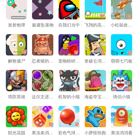
发射炮弹
躲避坠落物
在我们当中
飞翔的高尔夫
小松鼠收坚果
解救僵尸
忍者猪的修行
宠物粉碎方块
拿破仑消灭僵尸
萌萌七巧板
塔防英雄
达尔文进化论
机智的小猫
海盗夺宝之战
情侣小猫
阳光花园
果冻条消消看
彩色气球对对碰
小胖怪快跑
果冻消消看