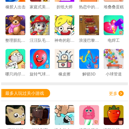
橡胶人出击
家庭式美味餐厅
折纸大师
热恋中的彩砖
堆叠叠蛋糕
整理脏乱的宫殿
汪汪队毛毛消防
神奇的彩色画笔
浪漫巴黎咖啡馆
电焊工
哪只鸡仔不一样
旋转气球迷宫
橡皮擦
解锁3D
小球管道
最多人玩过关小游戏
更多