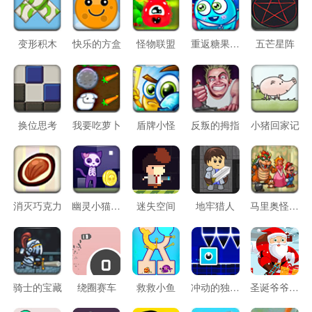
变形积木
快乐的方盒
怪物联盟
重返糖果大陆3
五芒星阵
换位思考
我要吃萝卜
盾牌小怪
反叛的拇指
小猪回家记
消灭巧克力
幽灵小猫历险记
迷失空间
地牢猎人
马里奥怪物岛
骑士的宝藏
绕圈赛车
救救小鱼
冲动的独眼方块
圣诞爷爷溜冰