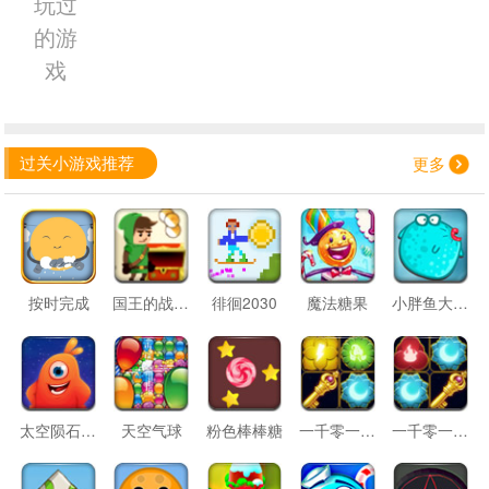
玩过
的游
戏
过关小游戏推荐
更多
按时完成
国王的战利品
徘徊2030
魔法糖果
小胖鱼大乐斗
太空陨石危机
天空气球
粉色棒棒糖
一千零一夜3
一千零一夜2