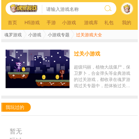
首页
H5游戏
手游
小游戏
游戏库
礼包
我的
魂罗游戏
小游戏
小游戏专题
过关游戏大全
过关小游戏
超级玛丽，植物大战僵尸，保
卫萝卜，合金弹头等金典游戏
的过关游戏，都收录在魂罗游
戏过关专题中，想体验过关游
戏的刺激，体验闯关游戏的魅
力与最新过关游戏的新奇，魂
罗闯关游戏！
我玩过的
暂无