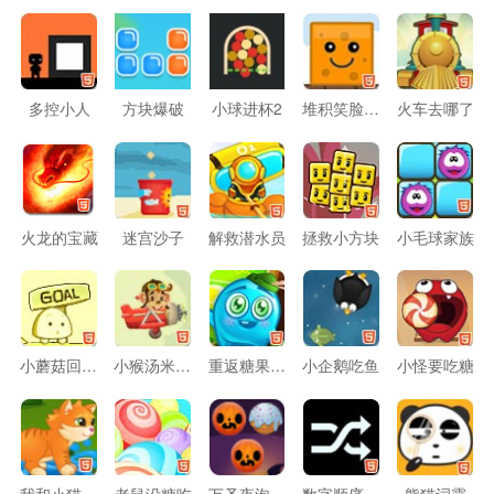
多控小人
方块爆破
小球进杯2
堆积笑脸H5版
火车去哪了
火龙的宝藏
迷宫沙子
解救潜水员
拯救小方块
小毛球家族
小蘑菇回家记
小猴汤米开飞机
重返糖果大陆4
小企鹅吃鱼
小怪要吃糖
我和小猫的一天
老鼠没糖吃
万圣夜泡泡龙
数字顺序排列
熊猫词霸