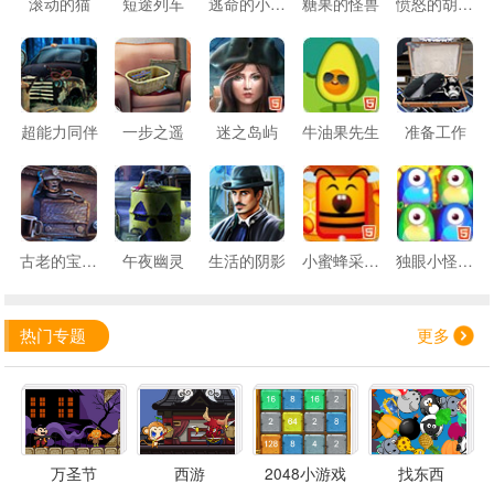
滚动的猫
短途列车
逃命的小苍蝇
糖果的怪兽
愤怒的胡萝卜2
超能力同伴
一步之遥
迷之岛屿
牛油果先生
准备工作
古老的宝藏故事
午夜幽灵
生活的阴影
小蜜蜂采蜂蜜
独眼小怪消消看
热门专题
更多
万圣节
西游
2048小游戏
找东西