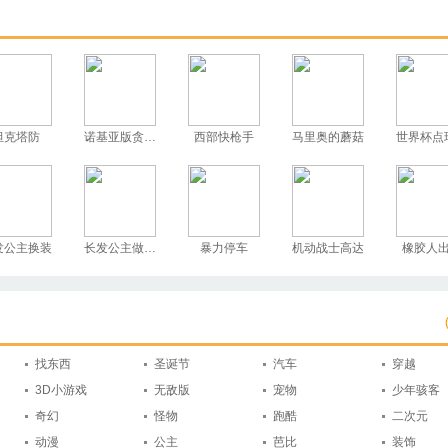
坦克塔防
诺基亚版贪吃蛇
西部快枪手
马里奥的蘑菇
世界杯点
发公主换装
长发公主做护理
暴力停车
机动战士高达
橡胶人
找东西
圣诞节
汽车
穿越
3D小游戏
无敌版
宠物
少年骇客
奇幻
怪物
跑酷
二次元
动漫
公主
芭比
装饰