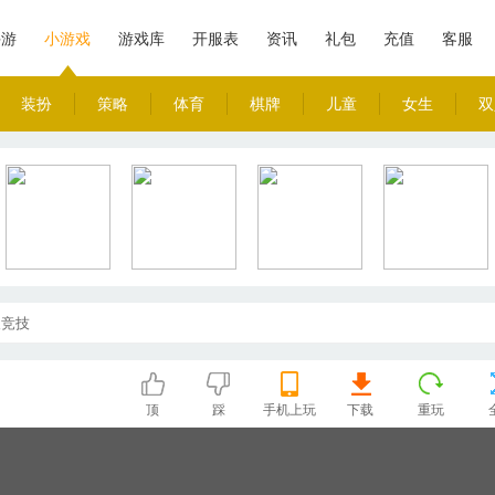
手游
小游戏
游戏库
开服表
资讯
礼包
充值
客服
装扮
策略
体育
棋牌
儿童
女生
双
人竞技
顶
踩
手机上玩
下载
重玩