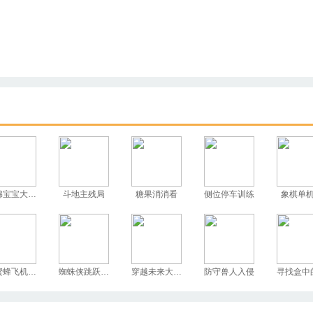
海绵宝宝大富翁
斗地主残局
糖果消消看
侧位停车训练
象棋单
小蜜蜂飞机大战
蜘蛛侠跳跃测试
穿越未来大冒险
防守兽人入侵