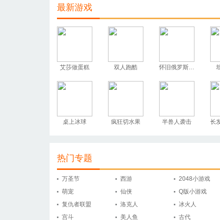
最新游戏
艾莎做蛋糕
双人跑酷
怀旧俄罗斯方块
桌上冰球
疯狂切水果
半兽人袭击
长
热门专题
万圣节
西游
2048小游戏
萌宠
仙侠
Q版小游戏
复仇者联盟
洛克人
冰火人
宫斗
美人鱼
古代