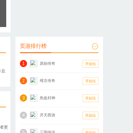
页游排行榜
1
原始传奇
开始玩
并且
2
维京传奇
开始玩
3
热血封神
开始玩
4
开天西游
开始玩
或者更
5
三国传说
开始玩