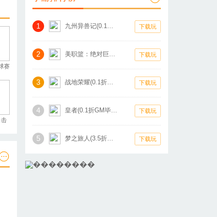
1
九州异兽记(0.1折1W免费版)
下载玩
2
美职篮：绝对巨星(0.1折卡牌)
下载玩
球赛
3
战地荣耀(0.1折扣版)
下载玩
4
皇者(0.1折GM毕业版)
下载玩
出击
5
梦之旅人(3.5折热血霸业)
下载玩