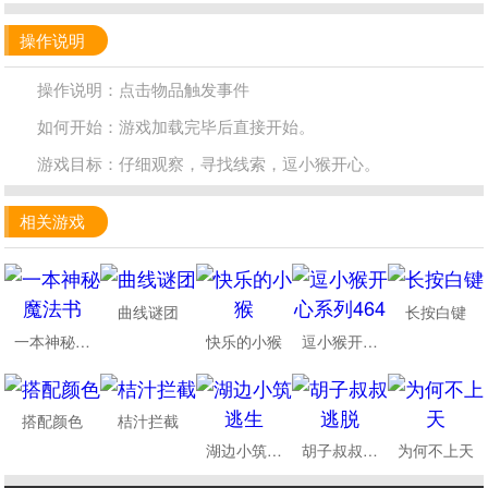
操作说明
操作说明：点击物品触发事件
如何开始：游戏加载完毕后直接开始。
游戏目标：仔细观察，寻找线索，逗小猴开心。
相关游戏
曲线谜团
长按白键
一本神秘魔法书
快乐的小猴
逗小猴开心系列464
搭配颜色
桔汁拦截
湖边小筑逃生
胡子叔叔逃脱
为何不上天