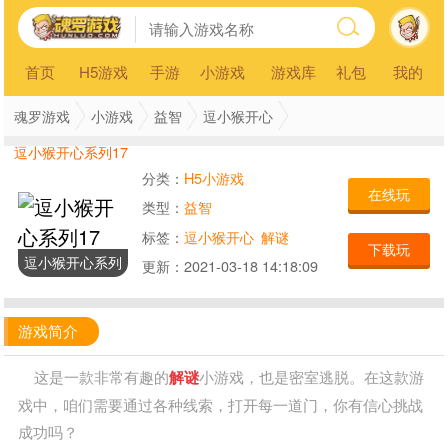
首页
H5游戏
手游
小游戏
游戏库
礼包
我的
魂罗游戏
小游戏
益智
逗小猴开心
逗小猴开心系列17
分类：
H5小游戏
在线玩
类型：
益智
标签：
逗小猴开心
解谜
下载玩
逗小猴开心系列
更新：
2021-03-18 14:18:09
17
游戏简介
这是一款非常有趣的
解谜
小游戏，也是密室逃脱。在这款游
戏中，咱们需要通过各种线索，打开每一道门，你有信心挑战
成功吗？