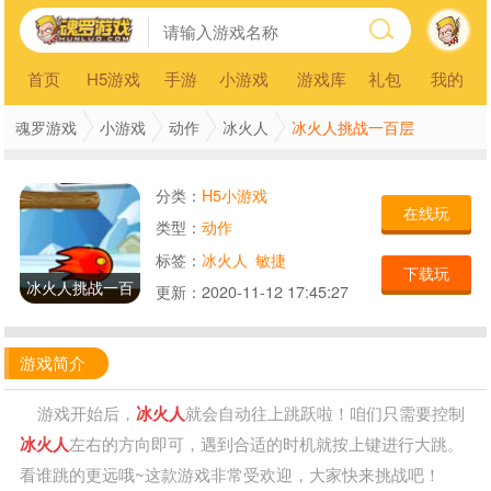
首页
H5游戏
手游
小游戏
游戏库
礼包
我的
冰火人挑战一百层
魂罗游戏
小游戏
动作
冰火人
分类：
H5小游戏
在线玩
类型：
动作
标签：
冰火人
敏捷
下载玩
冰火人挑战一百
更新：
2020-11-12 17:45:27
层
游戏简介
游戏开始后，
冰火人
就会自动往上跳跃啦！咱们只需要控制
冰火人
左右的方向即可，遇到合适的时机就按上键进行大跳。
看谁跳的更远哦~这款游戏非常受欢迎，大家快来挑战吧！