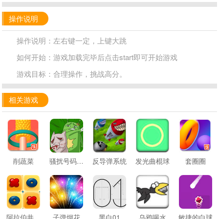
操作说明
操作说明：左右键一定，上键大跳
如何开始：游戏加载完毕后点击start即可开始游戏
游戏目标：合理操作，挑战高分。
相关游戏
削蔬菜
骚扰号码大作战
反导弹系统
发光曲棍球
套圈圈
阿拉伯井字棋
子弹烟花
黑白01
乌鸦喝水
敏捷的白球