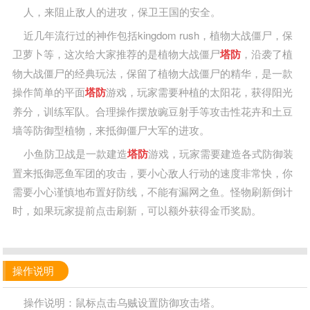
人，来阻止敌人的进攻，保卫王国的安全。
近几年流行过的神作包括kingdom rush，植物大战僵尸，保
卫萝卜等，这次给大家推荐的是植物大战僵尸
塔防
，沿袭了植
物大战僵尸的经典玩法，保留了植物大战僵尸的精华，是一款
操作简单的平面
塔防
游戏，玩家需要种植的太阳花，获得阳光
养分，训练军队。合理操作摆放豌豆射手等攻击性花卉和土豆
墙等防御型植物，来抵御僵尸大军的进攻。
小鱼防卫战是一款建造
塔防
游戏，玩家需要建造各式防御装
置来抵御恶鱼军团的攻击，要小心敌人行动的速度非常快，你
需要小心谨慎地布置好防线，不能有漏网之鱼。怪物刷新倒计
时，如果玩家提前点击刷新，可以额外获得金币奖励。
操作说明
操作说明：鼠标点击乌贼设置防御攻击塔。