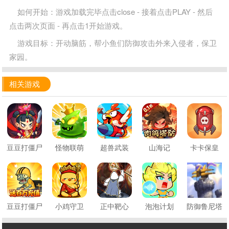
如何开始：游戏加载完毕点击close - 接着点击PLAY - 然后
点击两次页面 - 再点击1开始游戏。
游戏目标：开动脑筋，帮小鱼们防御攻击外来入侵者，保卫
家园。
相关游戏
豆豆打僵尸
怪物联萌
超兽武装
山海记
卡卡保皇
豆豆打僵尸
小鸡守卫
正中靶心
泡泡计划
防御鲁尼塔