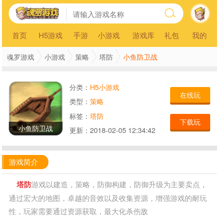
首页
H5游戏
手游
小游戏
游戏库
礼包
我的
小鱼防卫战
魂罗游戏
小游戏
策略
塔防
分类：
H5小游戏
在线玩
类型：
策略
标签：
塔防
下载玩
小鱼防卫战
更新：
2018-02-05 12:34:42
游戏简介
塔防
游戏以建造，策略，防御构建，防御升级为主要卖点，
通过宏大的地图，卓越的音效以及收集资源，增强游戏的耐玩
性，玩家需要通过资源获取，最大化杀伤敌