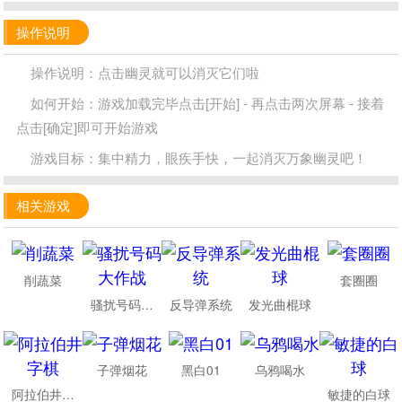
操作说明
操作说明：点击幽灵就可以消灭它们啦
如何开始：游戏加载完毕点击[开始] - 再点击两次屏幕 - 接着
点击[确定]即可开始游戏
游戏目标：集中精力，眼疾手快，一起消灭万象幽灵吧！
相关游戏
削蔬菜
套圈圈
骚扰号码大作战
反导弹系统
发光曲棍球
子弹烟花
黑白01
乌鸦喝水
阿拉伯井字棋
敏捷的白球