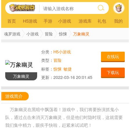
首页
H5游戏
手游
小游戏
游戏库
礼包
我的
万象幽灵
魂罗游戏
小游戏
冒险
惊悚
分类：
H5小游戏
在线玩
类型：
冒险
标签：
惊悚
敏捷
下载玩
万象幽灵
更新：
2022-03-16 20:01:45
游戏简介
万象幽灵在黑暗中飘荡着！游戏中，我们将要扮演抓鬼小
队，通过点击来消灭万象幽灵，但是他们时隐时现，这就需要
我们集中精力，眼疾手快啦，赶紧来试试吧！