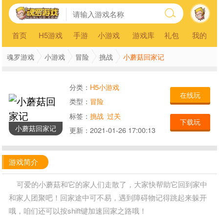
首页
H5游戏
手游
小游戏
游戏库
礼包
我的
小蘑菇回家记
魂罗游戏
小游戏
冒险
挑战
分类：
H5小游戏
在线玩
类型：
冒险
标签：
挑战
过关
下载玩
小蘑菇回家记
更新：
2021-01-26 17:00:13
游戏简介
可爱的小蘑菇和它的家人们走散了，大家快帮助它回到家中
和家人团聚吧！回家途中可不易，遇到障碍物记得跳起来躲开
哦，咱们还可以按shift键加速回家之路哦！