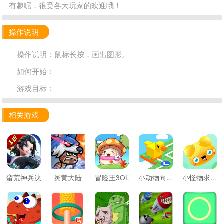
有趣呢，很受各大玩家的欢迎哦！
操作说明
操作说明：鼠标长按，画出图形。
如何开始：
游戏目标：
相关游戏
蛮荒神兵决
炎黄大陆
冒险王3OL
小动物向前冲
小怪物求合体