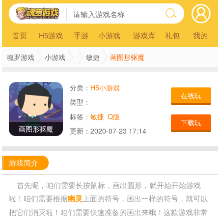
首页
H5游戏
手游
小游戏
游戏库
礼包
我的
画图形驱魔
魂罗游戏
小游戏
敏捷
分类：
H5小游戏
在线玩
类型：
标签：
敏捷
Q版
下载玩
画图形驱魔
更新：
2020-07-23 17:14
游戏简介
首先呢，咱们需要长按鼠标，画出圆形，就开始开始游戏
啦！咱们需要根据
幽灵
上面的符号，画出一样的符号，就可以
把它们消灭啦！咱们需要快速准备的画出来哦！这款游戏非常