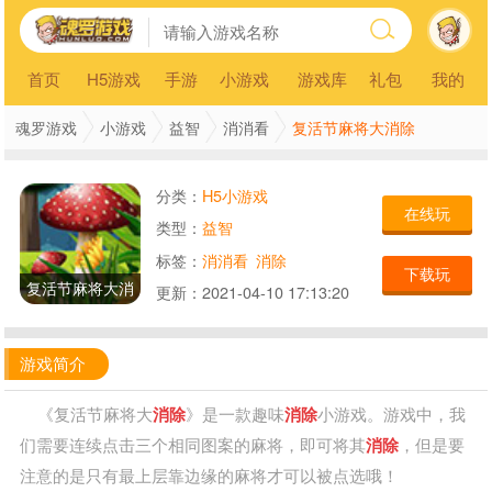
首页
H5游戏
手游
小游戏
游戏库
礼包
我的
复活节麻将大消除
魂罗游戏
小游戏
益智
消消看
分类：
H5小游戏
在线玩
类型：
益智
标签：
消消看
消除
下载玩
复活节麻将大消
更新：
2021-04-10 17:13:20
除
游戏简介
《复活节麻将大
消除
》是一款趣味
消除
小游戏。游戏中，我
们需要连续点击三个相同图案的麻将，即可将其
消除
，但是要
注意的是只有最上层靠边缘的麻将才可以被点选哦！