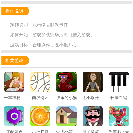
操作说明
操作说明：点击物品触发事件
如何开始：游戏加载完毕后即可进入游戏。
游戏目标：合理操作，逗小猴开心。
相关游戏
一本神秘魔法书
曲线谜团
快乐的小猴
逗小猴开心系列464
长按白键
搭配颜色
桔汁拦截
湖边小筑逃生
胡子叔叔逃脱
为何不上天