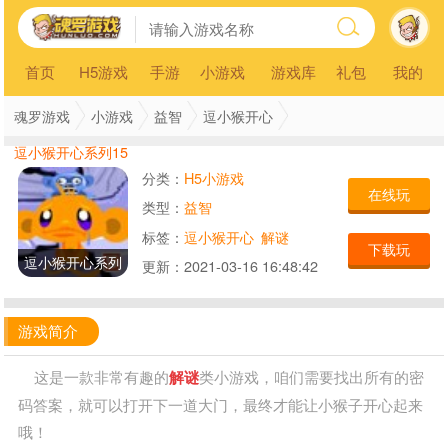
首页
H5游戏
手游
小游戏
游戏库
礼包
我的
魂罗游戏
小游戏
益智
逗小猴开心
逗小猴开心系列15
分类：
H5小游戏
在线玩
类型：
益智
标签：
逗小猴开心
解谜
下载玩
逗小猴开心系列
更新：
2021-03-16 16:48:42
15
游戏简介
这是一款非常有趣的
解谜
类小游戏，咱们需要找出所有的密
码答案，就可以打开下一道大门，最终才能让小猴子开心起来
哦！