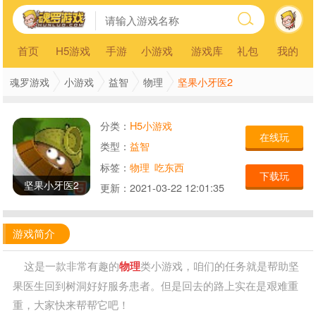
首页
H5游戏
手游
小游戏
游戏库
礼包
我的
坚果小牙医2
魂罗游戏
小游戏
益智
物理
分类：
H5小游戏
在线玩
类型：
益智
标签：
物理
吃东西
下载玩
坚果小牙医2
更新：
2021-03-22 12:01:35
游戏简介
这是一款非常有趣的
物理
类小游戏，咱们的任务就是帮助坚
果医生回到树洞好好服务患者。但是回去的路上实在是艰难重
重，大家快来帮帮它吧！