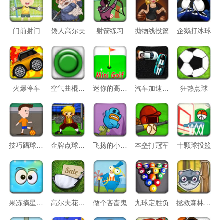
门前射门
矮人高尔夫
射箭练习
抛物线投篮
企鹅打冰球
火爆停车
空气曲棍球对垒
迷你的高尔夫
汽车加速碰撞
狂热点球
技巧踢球进洞
金牌点球大战
飞扬的小胖怪
本垒打冠军
十颗球投篮
果冻摘星星2
高尔夫花园2
做个吝啬鬼
九球定胜负
拯救森林小动物