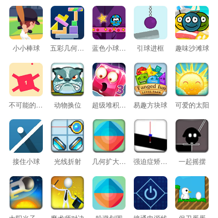
小小棒球
五彩几何塔选关版
蓝色小球入袋
引球进框
趣味沙滩球
不可能的飞跃
动物换位
超级堆积木3
易趣方块球
可爱的太阳
接住小球
光线折射
几何扩大圆球
强迫症矫正棍
一起摇摆
太阳光子防御战
魔术师对决
躲避划圆
接通电源线
保卫蛋蛋