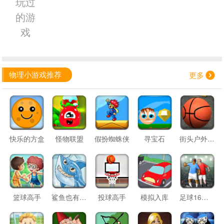
玩过
的游
戏
物理小游戏推荐
更多
快乐的方盒
怪物联盟
假扮蜘蛛侠
寻宝石
街头户外篮球
篮球高手
鲨鱼也有春天
投球高手
模拟入库
足球16强晋级赛