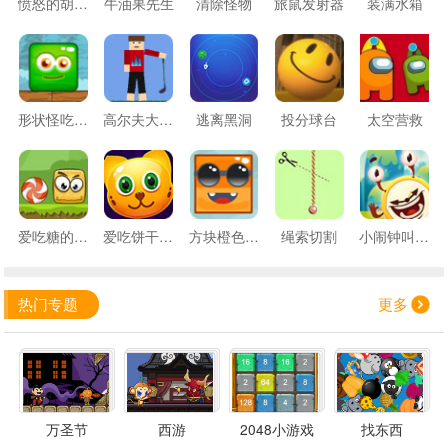
愤怒的胡萝卜2
牛油果先生
清除怪物
旅鼠发射器
装满水箱
形状怪吃汉堡2
高尔夫大能手
逃离黑洞
投分球台
太空营救
爱吃糖的小黄怪
爱吃饼干的小猫咪
方块橙色笑脸
绳索切割
小闹钟叫醒怪物
热门专题
更多
万圣节
西游
2048小游戏
找东西