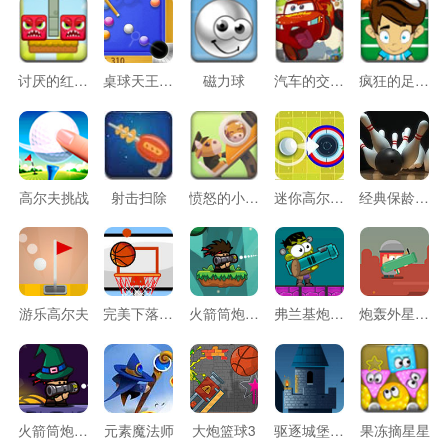
讨厌的红方块
桌球天王训练赛
磁力球
汽车的交通管制
疯狂的足球射门
高尔夫挑战
射击扫除
愤怒的小奶牛
迷你高尔夫世界
经典保龄球比赛
游乐高尔夫
完美下落的篮球
火箭筒炮轰怪物
弗兰基炮轰兽人
炮轰外星小怪
火箭筒炮轰怪物2
元素魔法师
大炮篮球3
驱逐城堡入侵者
果冻摘星星