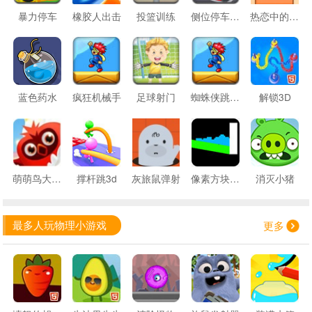
暴力停车
橡胶人出击
投篮训练
侧位停车训练
热恋中的彩砖
蓝色药水
疯狂机械手
足球射门
蜘蛛侠跳跃测试
解锁3D
萌萌鸟大爆破
撑杆跳3d
灰旅鼠弹射
像素方块家园
消灭小猪
最多人玩物理小游戏
更多