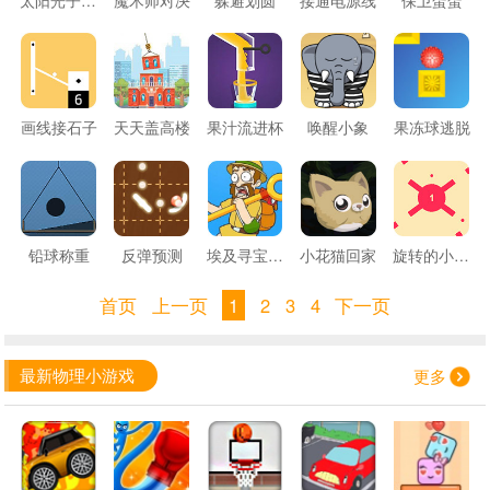
画线接石子
天天盖高楼
果汁流进杯
唤醒小象
果冻球逃脱
铅球称重
反弹预测
埃及寻宝之旅
小花猫回家
旋转的小红点
首页
上一页
1
2
3
4
下一页
最新物理小游戏
更多