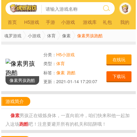
首页
H5游戏
手游
小游戏
游戏库
礼包
我的
像素男孩跑酷
魂罗游戏
小游戏
体育
像素
分类：
H5小游戏
在线玩
类型：
体育
标签：
像素
跑酷
下载玩
像素男孩跑酷
更新：
2021-01-14 17:20:07
游戏简介
像素
男孩正在锻炼身体，一直向前冲，咱们快来和他一起加
入这场
跑酷
吧！注意要避开所有的机关和陷阱哦！