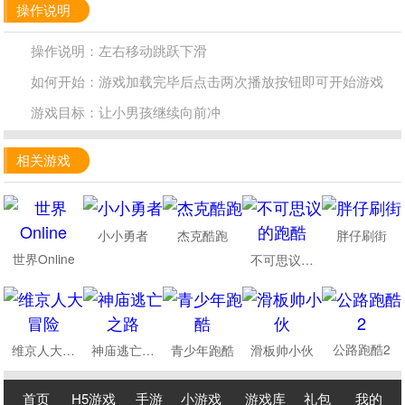
操作说明
操作说明：左右移动跳跃下滑
如何开始：游戏加载完毕后点击两次播放按钮即可开始游戏
游戏目标：让小男孩继续向前冲
相关游戏
小小勇者
杰克酷跑
胖仔刷街
世界Online
不可思议的跑酷
公路跑酷2
维京人大冒险
神庙逃亡之路
青少年跑酷
滑板帅小伙
首页
H5游戏
手游
小游戏
游戏库
礼包
我的