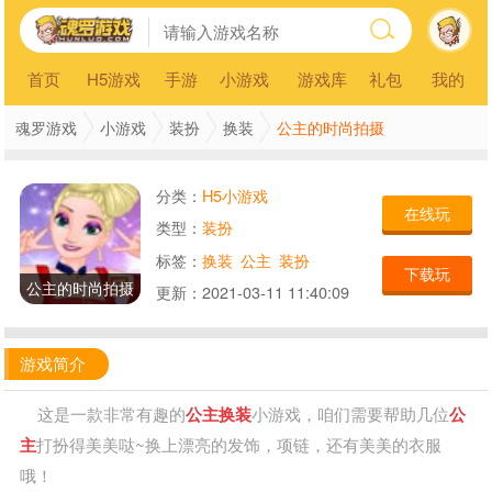
首页
H5游戏
手游
小游戏
游戏库
礼包
我的
公主的时尚拍摄
魂罗游戏
小游戏
装扮
换装
分类：
H5小游戏
在线玩
类型：
装扮
标签：
换装
公主
装扮
下载玩
公主的时尚拍摄
更新：
2021-03-11 11:40:09
游戏简介
这是一款非常有趣的
公主
换装
小游戏，咱们需要帮助几位
公
主
打扮得美美哒~换上漂亮的发饰，项链，还有美美的衣服
哦！