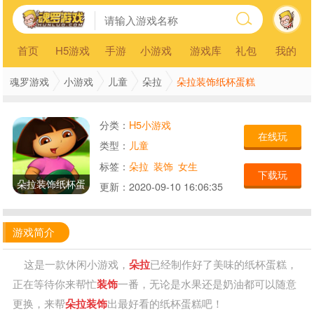
首页
H5游戏
手游
小游戏
游戏库
礼包
我的
朵拉装饰纸杯蛋糕
魂罗游戏
小游戏
儿童
朵拉
分类：
H5小游戏
在线玩
类型：
儿童
标签：
朵拉
装饰
女生
下载玩
朵拉装饰纸杯蛋
更新：
2020-09-10 16:06:35
糕
游戏简介
这是一款休闲小游戏，
朵拉
已经制作好了美味的纸杯蛋糕，
正在等待你来帮忙
装饰
一番，无论是水果还是奶油都可以随意
更换，来帮
朵拉
装饰
出最好看的纸杯蛋糕吧！