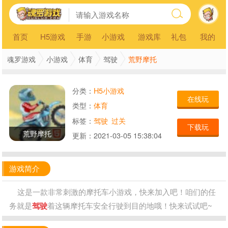
首页
H5游戏
手游
小游戏
游戏库
礼包
我的
荒野摩托
魂罗游戏
小游戏
体育
驾驶
分类：
H5小游戏
在线玩
类型：
体育
标签：
驾驶
过关
下载玩
荒野摩托
更新：
2021-03-05 15:38:04
游戏简介
这是一款非常刺激的摩托车小游戏，快来加入吧！咱们的任
务就是
驾驶
着这辆摩托车安全行驶到目的地哦！快来试试吧~