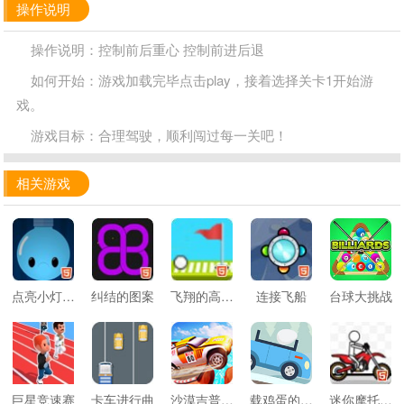
操作说明
操作说明：控制前后重心 控制前进后退
如何开始：游戏加载完毕点击play，接着选择关卡1开始游
戏。
游戏目标：合理驾驶，顺利闯过每一关吧！
相关游戏
点亮小灯泡2
纠结的图案
飞翔的高尔夫
连接飞船
台球大挑战
巨星竞速赛
卡车进行曲
沙漠吉普车挑战赛
载鸡蛋的小汽车
迷你摩托挑战