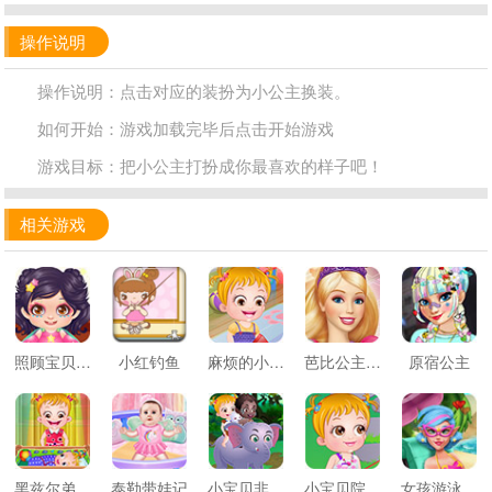
操作说明
操作说明：点击对应的装扮为小公主换装。
如何开始：游戏加载完毕后点击开始游戏
游戏目标：把小公主打扮成你最喜欢的样子吧！
相关游戏
照顾宝贝莉莉
小红钓鱼
麻烦的小宝贝
芭比公主的卧室
原宿公主
黑兹尔弟弟的惊喜
泰勒带娃记
小宝贝非洲之旅
小宝贝院子派对
女孩游泳池游泳