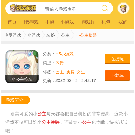
首页
H5游戏
手游
小游戏
游戏库
礼包
我的
小公主换装
魂罗游戏
小游戏
装扮
公主
分类：
H5小游戏
在线玩
类型：
装扮
标签：
公主
换装
女生
下载玩
小公主换装
更新：
2022-02-13 13:42:17
游戏简介
娇美可爱的小
公主
每天都会把自己装扮的非常漂亮，这款小
游戏不仅可以给小
公主
换装
，还能给小
公主
化妆哦，快来试试
吧！