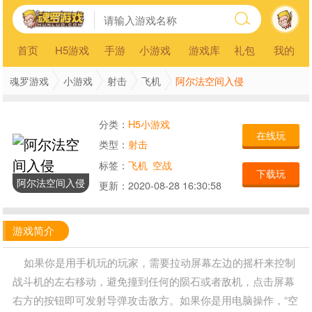
首页
H5游戏
手游
小游戏
游戏库
礼包
我的
阿尔法空间入侵
魂罗游戏
小游戏
射击
飞机
分类：
H5小游戏
在线玩
类型：
射击
标签：
飞机
空战
下载玩
阿尔法空间入侵
更新：
2020-08-28 16:30:58
游戏简介
如果你是用手机玩的玩家，需要拉动屏幕左边的摇杆来控制
战斗机的左右移动，避免撞到任何的陨石或者敌机，点击屏幕
右方的按钮即可发射导弹攻击敌方。如果你是用电脑操作，“空