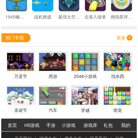
1945幽灵模式
战机救援
最强太空战机
击落入侵者
拇指星球之战
热门专题
更多
万圣节
西游
2048小游戏
找东西
圣诞节
汽车
穿越
萌宠
首页
H5游戏
手游
小游戏
游戏库
礼包
我的