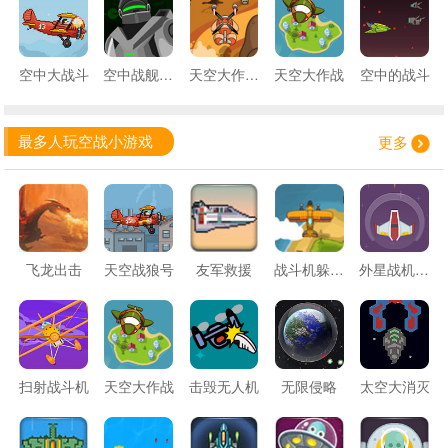
空中大战斗
空中战舰激战
天空大作战2
天空大作战
空中的战斗
最多人玩空战小游戏
更多
飞龙出击
天空战狼号
友军救援
战斗机躲避敌机
外星战机大战
扫射战斗机
天空大作战
击毁无人机
无限侵略
太空大消灭