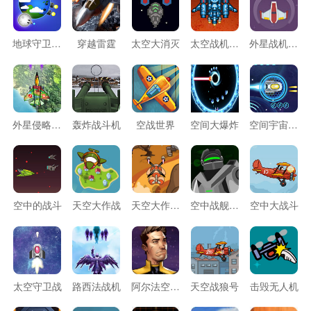
地球守卫计划
穿越雷霆
太空大消灭
太空战机生存战
外星战机大战
外星侵略军队
轰炸战斗机
空战世界
空间大爆炸
空间宇宙战斗机
空中的战斗
天空大作战
天空大作战2
空中战舰激战
空中大战斗
太空守卫战
路西法战机
阿尔法空间入侵
天空战狼号
击毁无人机