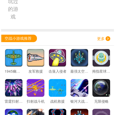
玩过
的游
戏
空战小游戏推荐
更多
1945幽灵模式
友军救援
击落入侵者
最强太空战机
拇指星球之战
雷霆扫射战机
扫射战斗机
战机救援
银河大战小蜜蜂
无限侵略