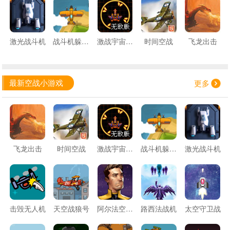
激光战斗机
战斗机躲避敌机
激战宇宙银河系无敌版
时间空战
飞龙出击
最新空战小游戏
更多
飞龙出击
时间空战
激战宇宙银河系无敌版
战斗机躲避敌机
激光战斗机
击毁无人机
天空战狼号
阿尔法空间入侵
路西法战机
太空守卫战