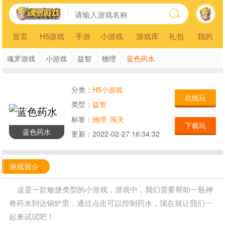
首页
H5游戏
手游
小游戏
游戏库
礼包
我的
蓝色药水
魂罗游戏
小游戏
益智
物理
分类：
H5小游戏
在线玩
类型：
益智
标签：
物理
闯关
下载玩
蓝色药水
更新：
2022-02-27 16:34:32
游戏简介
这是一款敏捷类型的小游戏，游戏中，我们需要帮助一瓶神
奇药水到达锅炉里，通过点击可以控制药水，现在就让我们一
起来试试吧！