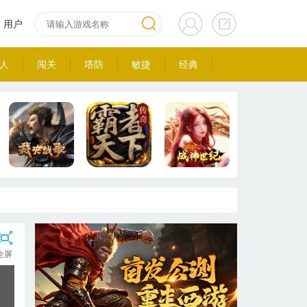
用户
人
闯关
塔防
敏捷
经典
全屏