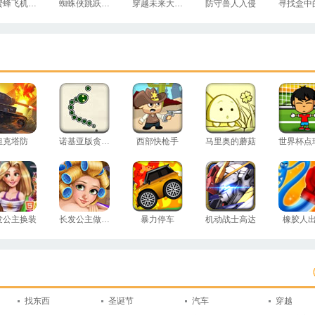
小蜜蜂飞机大战
蜘蛛侠跳跃测试
穿越未来大冒险
防守兽人入侵
坦克塔防
诺基亚版贪吃蛇
西部快枪手
马里奥的蘑菇
世界杯点
发公主换装
长发公主做护理
暴力停车
机动战士高达
橡胶人
找东西
圣诞节
汽车
穿越