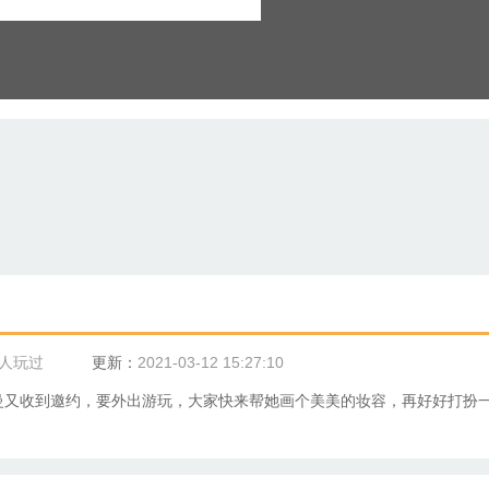
5人玩过
更新：
2021-03-12 15:27:10
曼又收到邀约，要外出游玩，大家快来帮她画个美美的妆容，再好好打扮