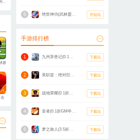
寻找盒中的秘密
5
绝世神功(武林盟主)
开始玩
手游排行榜
1
九州异兽记(0.1折1W免费版)
下载玩
球赛
2
美职篮：绝对巨星(0.1折卡牌)
下载玩
3
战地荣耀(0.1折扣版)
下载玩
出击
4
皇者(0.1折GM毕业版)
下载玩
5
梦之旅人(3.5折热血霸业)
下载玩