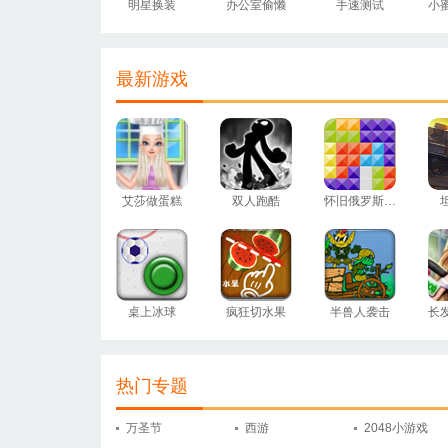
明星换装
办公室偷懒
手速测试
最新游戏
艾莎做蛋糕
双人跑酷
怀旧俄罗斯方块
桌上冰球
疯狂切水果
半兽人袭击
长
热门专题
万圣节
西游
2048小游戏