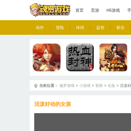
首页
页游
H5游戏
动作
冒险
休闲
益智
射击
当前位置：
魂罗游戏
>
小游戏
>
装扮
>
化妆
>
活泼
活泼好动的女孩