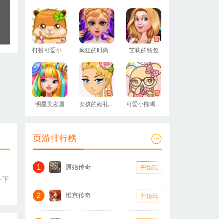
打扮可爱小动物
疯狂的时尚打扮
艾莉的钱包
明星美发屋
女孩的婚礼装扮
可爱小熊喝下午茶
页游排行榜
1
原始传奇
开始玩
一下
2
维京传奇
开始玩