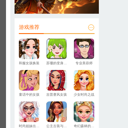
游戏推荐
和服女孩换装
苏珊的变身魔法
专业美容师
童话中的女孩
吉普赛风女孩
少女时尚之战
时尚姐妹出街装
公主古装与现代装
奇幻森林的精灵们