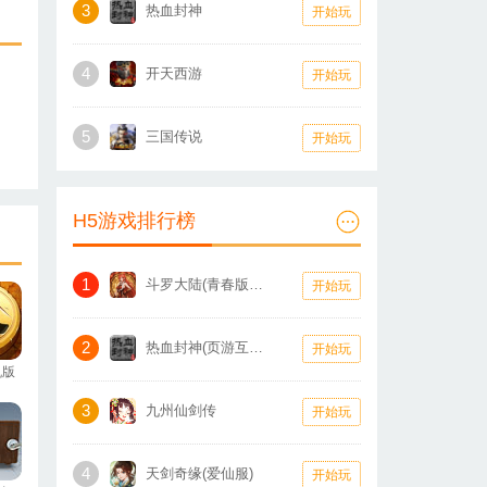
3
热血封神
开始玩
4
开天西游
开始玩
5
三国传说
开始玩
H5游戏排行榜
1
斗罗大陆(青春版怀旧服)
开始玩
2
热血封神(页游互通版)
开始玩
机版
3
九州仙剑传
开始玩
4
天剑奇缘(爱仙服)
开始玩