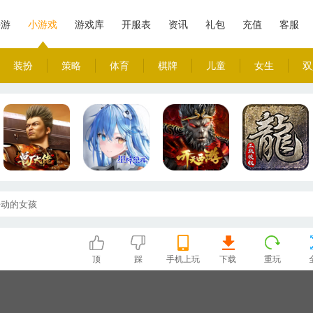
手游
小游戏
游戏库
开服表
资讯
礼包
充值
客服
装扮
策略
体育
棋牌
儿童
女生
双
好动的女孩
顶
踩
手机上玩
下载
重玩