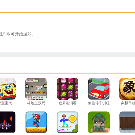
图片即可开始游戏。
海绵宝宝大富翁
斗地主残局
糖果消消看
侧位停车训练
象棋单