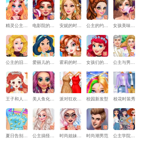
精灵公主的花朵装扮
电影院的浪漫约会
安妮的时尚装扮
公主的约会装
女孩美味的早餐
公主的旧衣改造
爱丽儿的夏日
霍莉的时尚发型
女孩们的约会日
公主与男孩的约会
王子和人鱼公主的婚礼
美人鱼化妆品沙龙
派对狂欢之夜
校园新发型
校花时装秀
夏日告别派对
公主搞怪派对
时尚姐妹出街装
时尚潮男范
公主学院团聚