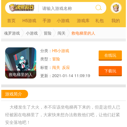
首页
H5游戏
手游
小游戏
游戏库
礼包
我的
救电梯里的人
魂罗游戏
小游戏
冒险
闯关
分类：
H5小游戏
在线玩
类型：
冒险
标签：
闯关
反应
下载玩
救电梯里的人
更新：
2021-01-14 11:09:19
游戏简介
大楼发生了大火，本不应该坐电梯再下来的，但是这些人已
经被困在电梯里了，大家快来想办法救救他们吧，让他们赶紧
安全落地吧！