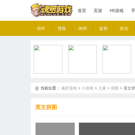
首页
页游
H5游戏
动作
冒险
休闲
益智
射击
当前位置：
魂罗游戏
>
小游戏
>
儿童
>
拼图
>
英文
英文拼图