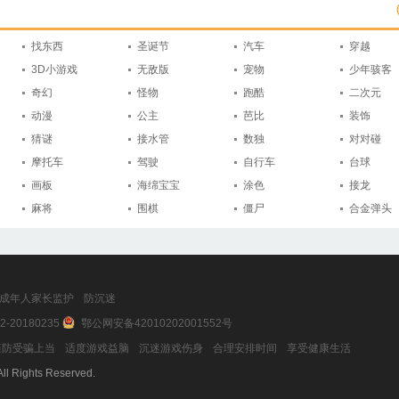
找东西
圣诞节
汽车
穿越
3D小游戏
无敌版
宠物
少年骇客
奇幻
怪物
跑酷
二次元
动漫
公主
芭比
装饰
猜谜
接水管
数独
对对碰
摩托车
驾驶
自行车
台球
画板
海绵宝宝
涂色
接龙
麻将
围棋
僵尸
合金弹头
成年人家长监护
防沉迷
2-20180235
鄂公网安备42010202001552号
防受骗上当
适度游戏益脑
沉迷游戏伤身
合理安排时间
享受健康生活
ll Rights Reserved.