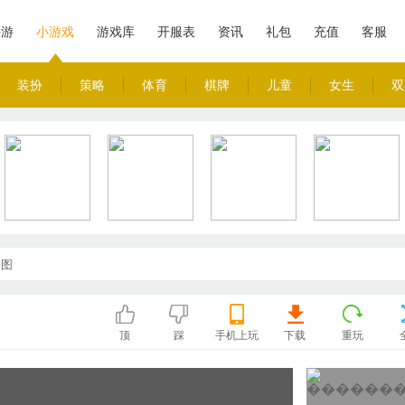
手游
小游戏
游戏库
开服表
资讯
礼包
充值
客服
装扮
策略
体育
棋牌
儿童
女生
双
拼图
顶
踩
手机上玩
下载
重玩