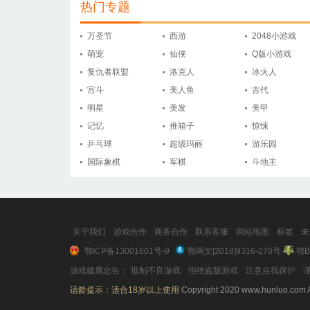
热门专题
万圣节
西游
2048小游戏
萌宠
仙侠
Q版小游戏
复仇者联盟
洛克人
冰火人
宫斗
美人鱼
古代
明星
美发
美甲
记忆
推箱子
惊悚
乒乓球
超级玛丽
游乐园
国际象棋
军棋
斗地主
关于我们
游戏合作
商务合作
联系客服
网站地图
标签
未
鄂ICP备13001601号-9
鄂网文[2018]9316-270号
鄂B
游戏健康忠告：
抵制不良游戏
拒绝盗版游戏
注意自我保护
谨
适龄提示：适合18岁以上使用
Copyright 2020 www.hunluo.com A