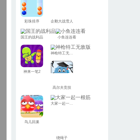
彩珠排序
企鹅大战雪人
国王的战利品
小鱼连连看
神枪特工无敌版
神来一笔2
高尔夫竞技
大家一起一根筋
鸟儿回巢
绕绳子