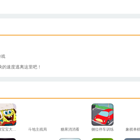
游戏
快的速度逃离这里吧！
海绵宝宝大富翁
斗地主残局
糖果消消看
侧位停车训练
象棋单