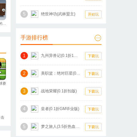
5
绝世神功(武林盟主)
开始玩
寻找盒中的秘密
手游排行榜
1
九州异兽记(0.1折1W免费版)
下载玩
2
美职篮：绝对巨星(0.1折卡牌)
下载玩
球赛
3
战地荣耀(0.1折扣版)
下载玩
4
皇者(0.1折GM毕业版)
下载玩
出击
5
梦之旅人(3.5折热血霸业)
下载玩