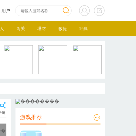
用户
人
闯关
塔防
敏捷
经典
全屏
游戏推荐