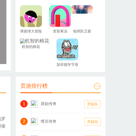
弹跳球大冒险
变形果冻
地球防卫盾
机智的棉花
加菲猫学字母
页游排行榜
1
原始传奇
开始玩
俄罗
2
维京传奇
开始玩
拼接