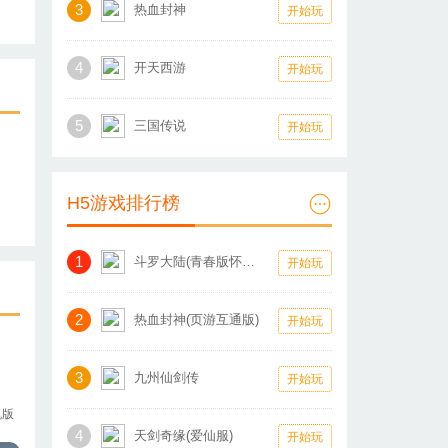
3
热血封神
开始玩
4
开天西游
开始玩
5
三国传说
开始玩
H5游戏排行榜
1
斗罗大陆(青春版怀旧服)
开始玩
2
热血封神(页游互通版)
开始玩
3
九州仙剑传
开始玩
机版
4
天剑奇缘(爱仙服)
开始玩