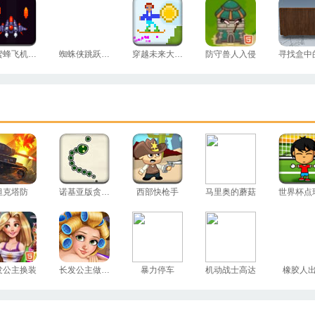
小蜜蜂飞机大战
蜘蛛侠跳跃测试
穿越未来大冒险
防守兽人入侵
坦克塔防
诺基亚版贪吃蛇
西部快枪手
马里奥的蘑菇
世界杯点
发公主换装
长发公主做护理
暴力停车
机动战士高达
橡胶人