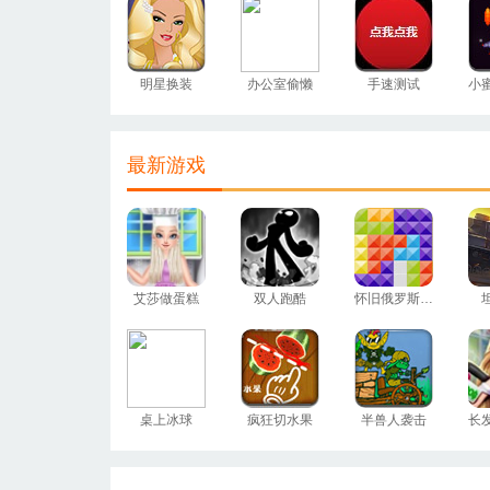
明星换装
办公室偷懒
手速测试
最新游戏
艾莎做蛋糕
双人跑酷
怀旧俄罗斯方块
桌上冰球
疯狂切水果
半兽人袭击
长