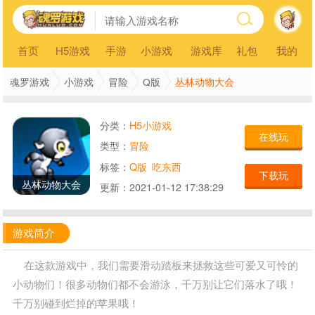
首页
H5游戏
手游
小游戏
游戏库
礼包
我的
丛林动物大会
魂罗游戏
小游戏
冒险
Q版
分类：
H5小游戏
在线玩
类型：
冒险
标签：
Q版
吃东西
下载玩
丛林动物大会
更新：
2021-01-12 17:38:29
游戏简介
在这款游戏中，我们需要滑动踏板来拯救这些可爱又可怜的
小动物们！很多动物们都不会游泳，千万别让它们落水了哦！
千万别碰到烂掉的苹果哦！