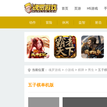
首页
页游
H5游戏
动作
冒险
休闲
益智
射击
当前位置：
魂罗游戏
>
小游戏
>
棋牌
>
男生
>
五子
五子棋单机版