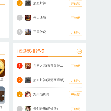
3
热血封神
开始玩
4
开天西游
开始玩
5
三国传说
开始玩
H5游戏排行榜
1
斗罗大陆(青春版怀旧服)
开始玩
机版
2
热血封神(页游互通版)
开始玩
3
九州仙剑传
开始玩
寻找盒中的秘密
4
天剑奇缘(爱仙服)
开始玩