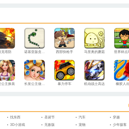
坦克塔防
诺基亚版贪吃蛇
西部快枪手
马里奥的蘑菇
世界杯点
发公主换装
长发公主做护理
暴力停车
机动战士高达
橡胶人
找东西
圣诞节
汽车
穿越
3D小游戏
无敌版
宠物
少年骇客