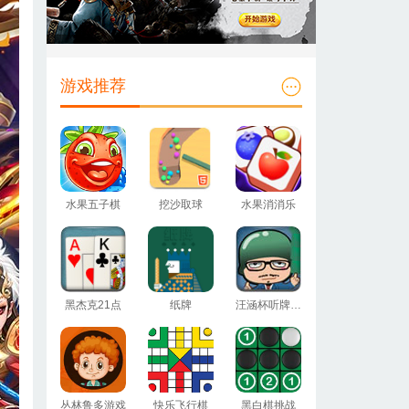
游戏推荐
水果五子棋
挖沙取球
水果消消乐
黑杰克21点
纸牌
汪涵杯听牌大赛
丛林鲁多游戏
快乐飞行棋
黑白棋挑战