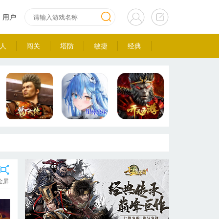
用户
人
闯关
塔防
敏捷
经典
全屏