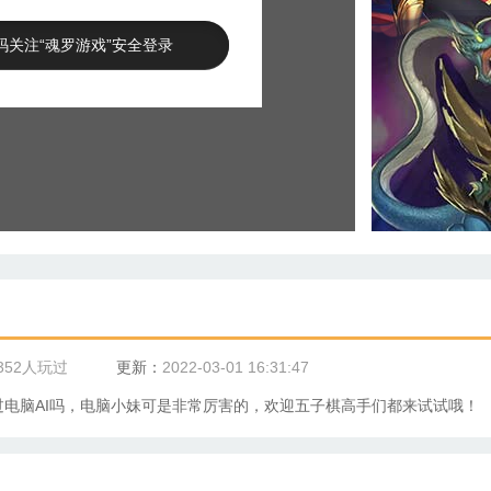
码关注“魂罗游戏”安全登录
352人玩过
更新：
2022-03-01 16:31:47
电脑AI吗，电脑小妹可是非常厉害的，欢迎
五子棋
高手们都来试试哦！