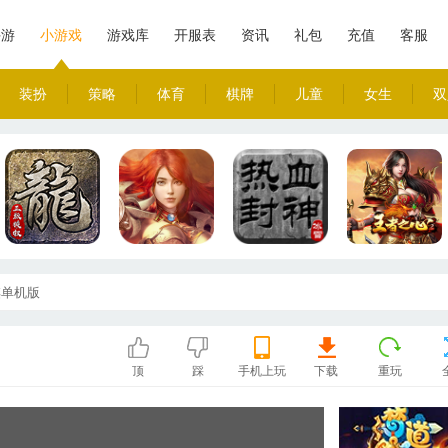
手游
小游戏
游戏库
开服表
资讯
礼包
充值
客服
装扮
策略
体育
棋牌
儿童
女生
双
棋单机版
顶
踩
手机上玩
下载
重玩