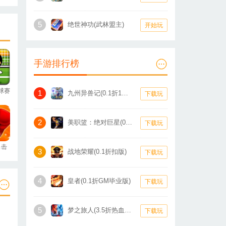
5
绝世神功(武林盟主)
开始玩
手游排行榜
球赛
1
九州异兽记(0.1折1W免费版)
下载玩
2
美职篮：绝对巨星(0.1折卡牌)
下载玩
出击
3
战地荣耀(0.1折扣版)
下载玩
4
皇者(0.1折GM毕业版)
下载玩
5
梦之旅人(3.5折热血霸业)
下载玩