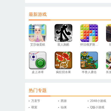
最新游戏
艾莎做蛋糕
双人跑酷
怀旧俄罗斯方块
桌上冰球
疯狂切水果
半兽人袭击
长
热门专题
万圣节
西游
2048小游戏
萌宠
仙侠
Q版小游戏