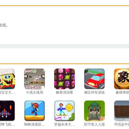
游戏。
海绵宝宝大富翁
斗地主残局
糖果消消看
侧位停车训练
象棋单
小蜜蜂飞机大战
蜘蛛侠跳跃测试
穿越未来大冒险
防守兽人入侵