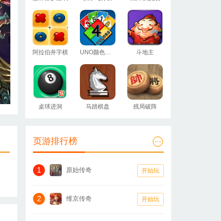
阿拉伯井字棋
UNO颜色卡牌
斗地主
桌球进洞
马踏棋盘
残局破阵
页游排行榜
1
原始传奇
开始玩
2
维京传奇
开始玩