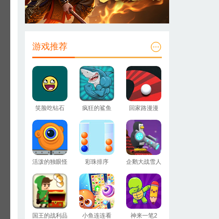
游戏推荐
笑脸吃钻石
疯狂的鲨鱼
回家路漫漫
活泼的独眼怪
彩珠排序
企鹅大战雪人
国王的战利品
小鱼连连看
神来一笔2