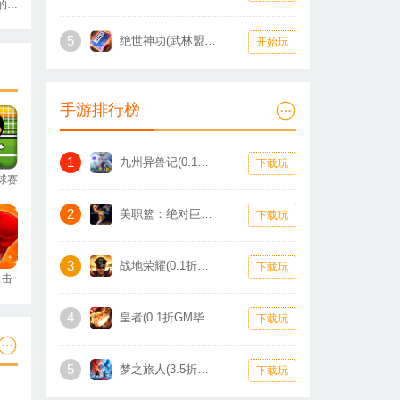
寻找盒中的秘密
5
绝世神功(武林盟主)
开始玩
手游排行榜
1
九州异兽记(0.1折1W免费版)
下载玩
球赛
2
美职篮：绝对巨星(0.1折卡牌)
下载玩
3
战地荣耀(0.1折扣版)
下载玩
出击
4
皇者(0.1折GM毕业版)
下载玩
5
梦之旅人(3.5折热血霸业)
下载玩