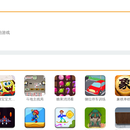
始游戏
海绵宝宝大富翁
斗地主残局
糖果消消看
侧位停车训练
象棋单