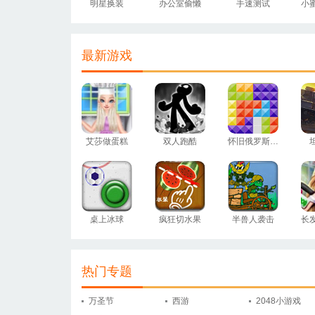
明星换装
办公室偷懒
手速测试
最新游戏
艾莎做蛋糕
双人跑酷
怀旧俄罗斯方块
桌上冰球
疯狂切水果
半兽人袭击
长
热门专题
万圣节
西游
2048小游戏