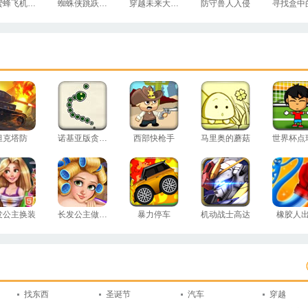
小蜜蜂飞机大战
蜘蛛侠跳跃测试
穿越未来大冒险
防守兽人入侵
坦克塔防
诺基亚版贪吃蛇
西部快枪手
马里奥的蘑菇
世界杯点
发公主换装
长发公主做护理
暴力停车
机动战士高达
橡胶人
找东西
圣诞节
汽车
穿越