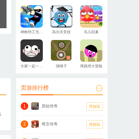
神枪特工无敌版
高尔夫竞技
鸟儿回巢
大家一起一根筋
绕绳子
弹跳球大冒险
页游排行榜
1
原始传奇
开始玩
高
2
维京传奇
开始玩