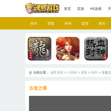
首页
页游
H5游戏
动作
冒险
休闲
益智
射击
当前位置：
魂罗游戏
>
小游戏
>
冒险
>
闯关
>
古老
古老之塔