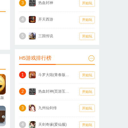
3
热血封神
开始玩
4
开天西游
开始玩
5
三国传说
开始玩
H5游戏排行榜
1
斗罗大陆(青春版怀旧服)
开始玩
2
热血封神(页游互通版)
开始玩
机版
3
九州仙剑传
开始玩
4
天剑奇缘(爱仙服)
开始玩