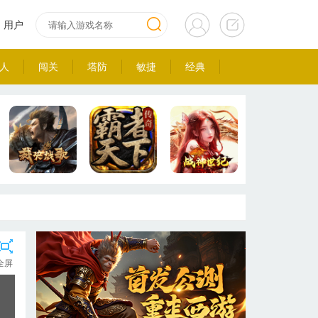
用户
人
闯关
塔防
敏捷
经典
全屏