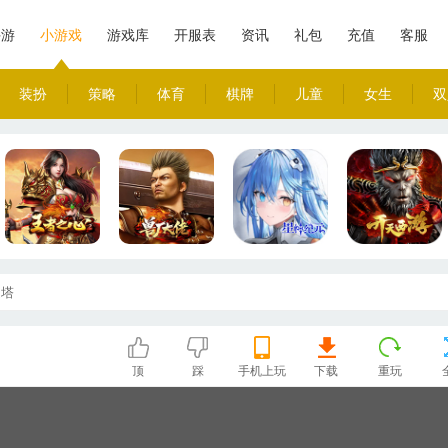
手游
小游戏
游戏库
开服表
资讯
礼包
充值
客服
装扮
策略
体育
棋牌
儿童
女生
双
之塔
顶
踩
手机上玩
下载
重玩