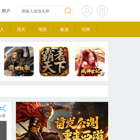
用户
人
闯关
塔防
敏捷
经典
全屏