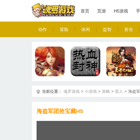
首页
页游
H5游戏
动作
冒险
休闲
益智
射击
当前位置：
魂罗游戏
>
小游戏
>
策略
>
双人
>
海盗军
海盗军团抢宝藏H5