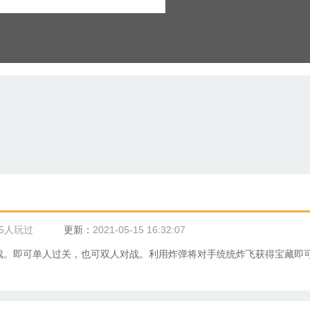
15人玩过
更新：
2021-05-15 16:32:07
戏。即可单人过关，也可
双人
对战。利用炸弹将对手统统炸飞获得宝藏即