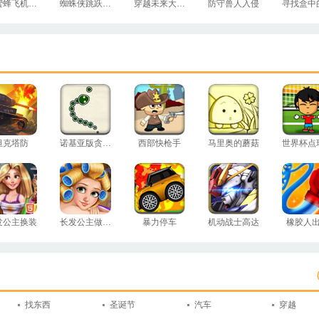
小蜜蜂飞机大战
蜘蛛侠跳跃测试
穿越未来大冒险
防守兽人入侵
坦克塔防
诺基亚版贪吃蛇
西部快枪手
马里奥的蘑菇
世界杯点
发公主换装
长发公主做护理
暴力停车
机动战士高达
橡胶人
找东西
圣诞节
汽车
穿越