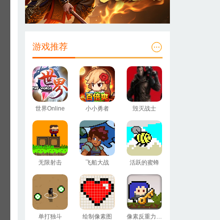
游戏推荐
世界Online
小小勇者
毁灭战士
无限射击
飞船大战
活跃的蜜蜂
单打独斗
绘制像素图
像素反重力小怪