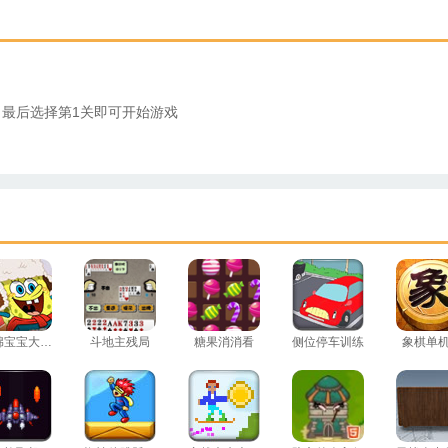
R - 最后选择第1关即可开始游戏
海绵宝宝大富翁
斗地主残局
糖果消消看
侧位停车训练
象棋单