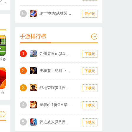
寻找盒中的秘密
5
绝世神功(武林盟主)
开始玩
手游排行榜
1
九州异兽记(0.1折1W免费版)
下载玩
球赛
2
美职篮：绝对巨星(0.1折卡牌)
下载玩
3
战地荣耀(0.1折扣版)
下载玩
出击
4
皇者(0.1折GM毕业版)
下载玩
5
梦之旅人(3.5折热血霸业)
下载玩