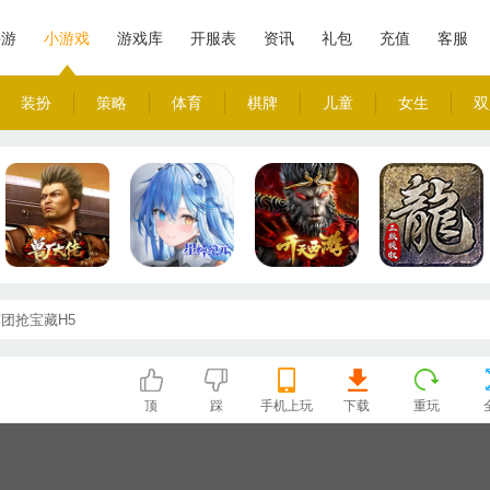
手游
小游戏
游戏库
开服表
资讯
礼包
充值
客服
装扮
策略
体育
棋牌
儿童
女生
双
团抢宝藏H5
顶
踩
手机上玩
下载
重玩