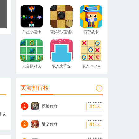
外星小蜜蜂
西洋新式跳棋
西部战争
九宫棋对决
双人比手速
双人OOXX
页游排行榜
1
原始传奇
开始玩
可取
2
维京传奇
开始玩