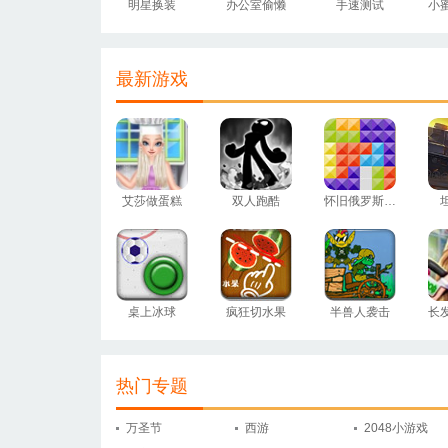
明星换装
办公室偷懒
手速测试
最新游戏
艾莎做蛋糕
双人跑酷
怀旧俄罗斯方块
桌上冰球
疯狂切水果
半兽人袭击
长
热门专题
万圣节
西游
2048小游戏