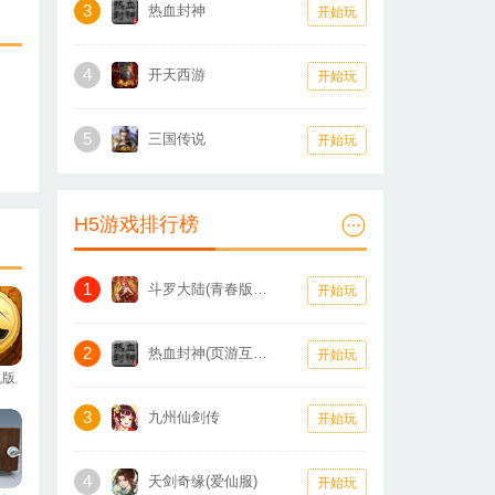
3
热血封神
开始玩
4
开天西游
开始玩
5
三国传说
开始玩
H5游戏排行榜
1
斗罗大陆(青春版怀旧服)
开始玩
2
热血封神(页游互通版)
开始玩
机版
3
九州仙剑传
开始玩
4
天剑奇缘(爱仙服)
开始玩