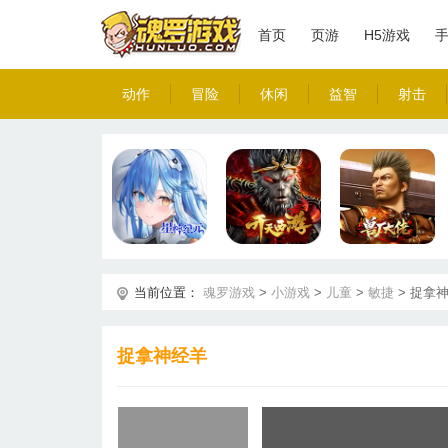
首页
页游
H5游戏
动作
冒险
休闲
益智
射击
当前位置：
魂罗游戏
>
小游戏
>
儿童
>
敏捷
>
捉拿
捉拿神经羊