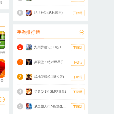
寻找盒中的秘密
5
绝世神功(武林盟主)
开始玩
手游排行榜
1
九州异兽记(0.1折1W免费版)
下载玩
球赛
2
美职篮：绝对巨星(0.1折卡牌)
下载玩
3
战地荣耀(0.1折扣版)
下载玩
出击
4
皇者(0.1折GM毕业版)
下载玩
5
梦之旅人(3.5折热血霸业)
下载玩