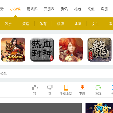
手游
小游戏
游戏库
开服表
资讯
礼包
充值
客服
装扮
策略
体育
棋牌
儿童
女生
双
神经羊
顶
踩
手机上玩
下载
重玩