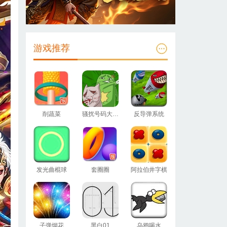
游戏推荐
削蔬菜
骚扰号码大作战
反导弹系统
发光曲棍球
套圈圈
阿拉伯井字棋
子弹烟花
黑白01
乌鸦喝水