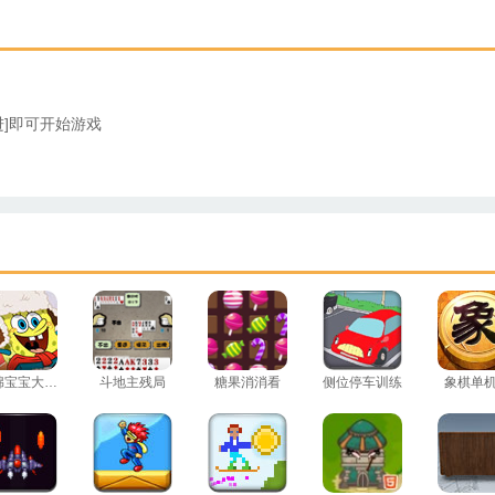
进]即可开始游戏
。
海绵宝宝大富翁
斗地主残局
糖果消消看
侧位停车训练
象棋单