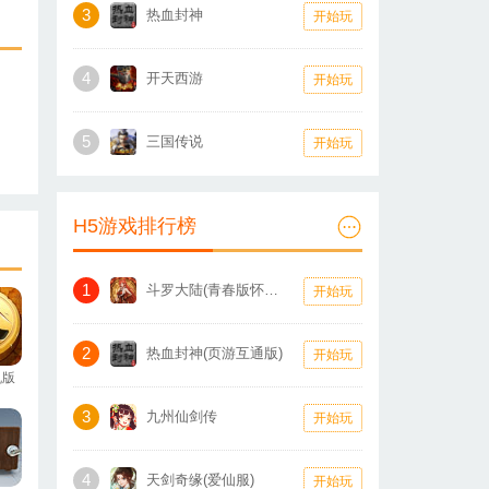
3
热血封神
开始玩
4
开天西游
开始玩
5
三国传说
开始玩
H5游戏排行榜
1
斗罗大陆(青春版怀旧服)
开始玩
2
热血封神(页游互通版)
开始玩
机版
3
九州仙剑传
开始玩
4
天剑奇缘(爱仙服)
开始玩