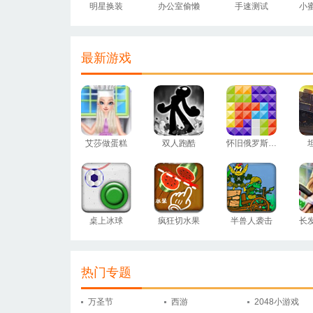
明星换装
办公室偷懒
手速测试
最新游戏
艾莎做蛋糕
双人跑酷
怀旧俄罗斯方块
桌上冰球
疯狂切水果
半兽人袭击
长
热门专题
万圣节
西游
2048小游戏