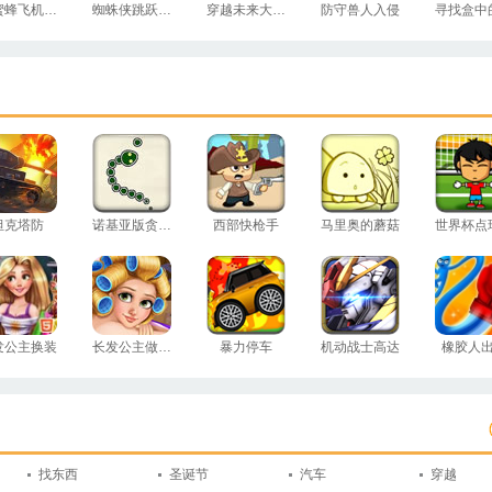
小蜜蜂飞机大战
蜘蛛侠跳跃测试
穿越未来大冒险
防守兽人入侵
坦克塔防
诺基亚版贪吃蛇
西部快枪手
马里奥的蘑菇
世界杯点
发公主换装
长发公主做护理
暴力停车
机动战士高达
橡胶人
找东西
圣诞节
汽车
穿越