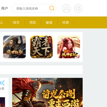
用户
人
闯关
塔防
敏捷
经典
全屏