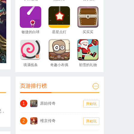
敏捷的白球
星星点灯
买买买
填满线条
奇趣小布偶
初雪的礼物
页游排行榜
1
原始传奇
开始玩
吧，
2
维京传奇
开始玩