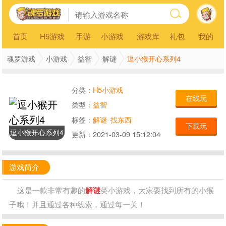
首页
H5游戏
手游
小游戏
游戏库
礼包
我的
逗小猴开心系列4
魂罗游戏
小游戏
益智
解谜
分类：
H5小游戏
在线玩
类型：
益智
标签：
解谜
找东西
下载玩
逗小猴开心系列4
更新：
2021-03-09 15:12:04
游戏简介
这是一款非常有趣的
解谜
类小游戏，大家要找到所有的小猴
子哦！并且通过各种线索，通过每一关！