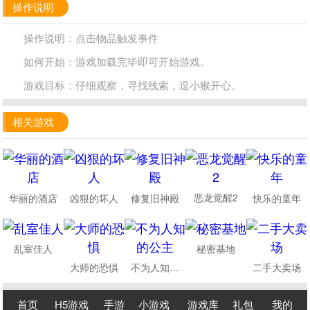
操作说明
操作说明：点击物品触发事件
如何开始：游戏加载完毕即可开始游戏。
游戏目标：仔细观察，寻找线索，逗小猴开心。
相关游戏
恶龙觉醒2
华丽的酒店
凶狠的坏人
修复旧神殿
快乐的童年
乱室佳人
秘密基地
大师的恐惧
不为人知的公主
二手大卖场
首页
H5游戏
手游
小游戏
游戏库
礼包
我的