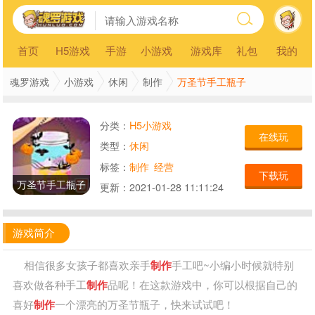
首页
H5游戏
手游
小游戏
游戏库
礼包
我的
万圣节手工瓶子
魂罗游戏
小游戏
休闲
制作
分类：
H5小游戏
在线玩
类型：
休闲
标签：
制作
经营
下载玩
万圣节手工瓶子
更新：
2021-01-28 11:11:24
游戏简介
相信很多女孩子都喜欢亲手
制作
手工吧~小编小时候就特别
喜欢做各种手工
制作
品呢！在这款游戏中，你可以根据自己的
喜好
制作
一个漂亮的万圣节瓶子，快来试试吧！