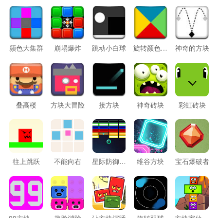
颜色大集群
崩塌爆炸
跳动小白球
旋转颜色方块
神奇的方块
叠高楼
方块大冒险
接方块
神奇砖块
彩虹砖块
往上跳跃
不能向右
星际防御打砖块
维谷方块
宝石爆破者
99方块挑战
趣脸消除
让方块沉睡
旋转双球
方块家伙叠罗汉