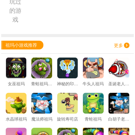
玩过
的游
戏
祖玛小游戏推荐
更多
女巫祖玛
青蛙祖玛游戏
神秘的印度祖玛
牛头人祖玛
圣诞老人祖玛
水晶球祖玛
魔法师祖玛
旋转寿司店
青蛙祖玛
白胡子老头祖玛