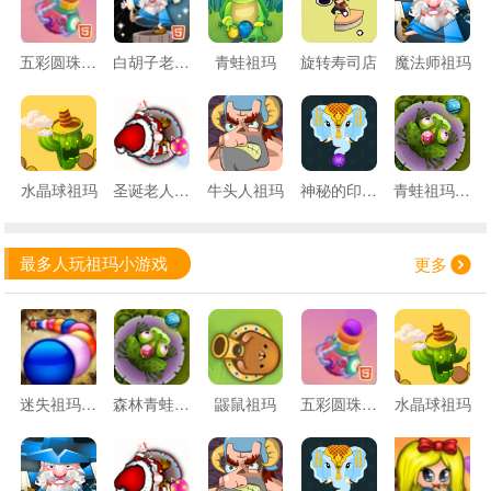
五彩圆珠祖玛
白胡子老头祖玛
青蛙祖玛
旋转寿司店
魔法师祖玛
水晶球祖玛
圣诞老人祖玛
牛头人祖玛
神秘的印度祖玛
青蛙祖玛游戏
最多人玩祖玛小游戏
更多
迷失祖玛挑战
森林青蛙祖玛
鼹鼠祖玛
五彩圆珠祖玛
水晶球祖玛