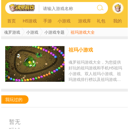
首页
H5游戏
手游
小游戏
游戏库
礼包
我的
魂罗游戏
小游戏
小游戏专题
祖玛游戏大全
祖玛小游戏
魂罗祖玛游戏大全，为您提供
好玩的祖玛游戏和手机H5祖玛
小游戏、双人祖玛小游戏、祖
玛游戏排行榜以及祖玛游戏在
线玩。玩祖玛小游戏，就来魂
罗游戏平台！
我玩过的
暂无