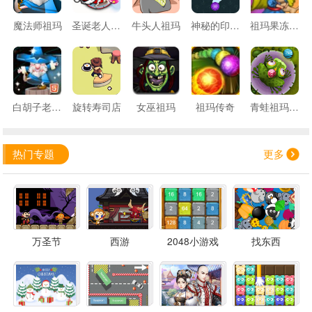
魔法师祖玛
圣诞老人祖玛
牛头人祖玛
神秘的印度祖玛
祖玛果冻乐园
白胡子老头祖玛
旋转寿司店
女巫祖玛
祖玛传奇
青蛙祖玛游戏
热门专题
更多
万圣节
西游
2048小游戏
找东西