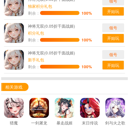
领号
独家积分礼包
开始玩
剩余：
100%
神将无双(0.05折千面战姬)
领号
积分礼包
开始玩
剩余：
100%
神将无双(0.05折千面战姬)
领号
新手礼包
开始玩
剩余：
100%
相关游戏
猎魔
一剑屠龙
暴走战姬
末日传说
剑与火之歌