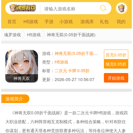
首页
H5游戏
手游
小游戏
游戏库
礼包
我的
魂罗游戏
H5游戏
神将无双(0.05折千面战姬)
游戏：
神将无双(0.05折千面战姬)
首充0.05折
类型：
H5游戏
续充0.05折
标签：
二次元
卡牌
0.05折
开始游戏
神将无双
更新：
2026-05-27 10:56:07
游戏简介
《神将无双0.05折千面战姬》是一款二次元卡牌H5游戏，游戏四
大职业搭配，六种阵营相互克制模式，各种组合策略，针对布防任
你谋划，更有通天塔各种竞技联赛多种玩法，等待各位神使大人参