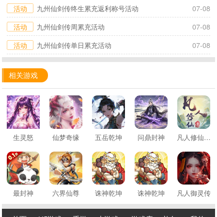
活动
九州仙剑传终生累充返利称号活动
07-08
活动
九州仙剑传周累充活动
07-08
活动
九州仙剑传单日累充活动
07-08
相关游戏
生灵怒
仙梦奇缘
五岳乾坤
问鼎封神
凡人修仙传：星海飞驰
最封神
六界仙尊
诛神乾坤
诛神乾坤
凡人御灵传