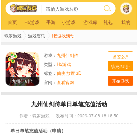
首页
H5游戏
手游
小游戏
游戏库
礼包
我的
H5游戏活动
魂罗游戏
游戏资讯
游戏：
九州仙剑传
首充2折
类型：
H5游戏
续充2.5折
标签：
仙侠
放置
3D
开始游戏
九州仙剑传
官网：
查看官网
九州仙剑传单日单笔充值活动
作者：
魂罗游戏
发布时间：2026-07-08 18:18:50
单日单笔充值活动（申请）