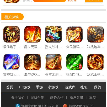
100%
相关游戏
最佳炮手万充超爆版
乱世无双天天送328免费版
烈火战神亿倍高爆无限刷币
全民祖玛云鳞传奇免费版
决战地牢1.76重燃热血
雷神战记神域机甲超变
血与沙OL复古烈焰龙城
苍穹之剑2切割专属沉默
狼烟Online攻速天天送648
汉武王朝0.1折超速单职
首页
H5游戏
手游
小游戏
游戏库
礼包
我的
关于我们
|
游戏合作
|
商务合作
|
联系客服
|
标签
鄂网文[2018]9316-270号
鄂B2-20180235