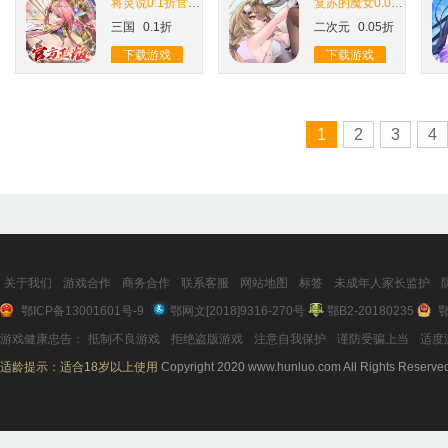
将灵说0.1折官方正版
复苏的魔女0.05折天天648
三国
0.1折
二次元
0.05折
下载游戏
下载游戏
1
2
3
4
关于我们
游戏合作
商务合作
联系客服
网站地图
标签
未成年人家长监护
鄂ICP备13001601号-9
鄂网文[2018]9316-270号
鄂B2-20180235
鄂
游戏健康忠告：
抵制不良游戏
拒绝盗版游戏
注意自我保护
谨防受骗上当
适度
适龄提示：适合18岁以上使用
Copyright 2020 www.hunluo.com All Rights Reserve