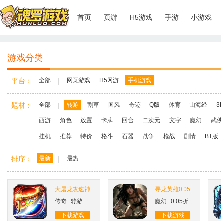
首页
页游
H5游戏
手游
小游戏
游戏分类
平台：
全部
|
网页游戏
H5网游
手机游戏
题材：
全部
|
转游
割草
国风
奇迹
Q版
体育
山海经
3
西游
角色
放置
卡牌
回合
二次元
文字
魔幻
武
挂机
推荐
特价
格斗
石器
战争
枪战
剧情
BT版
排序：
最新
|
最热
大屠龙攻速神器无限刀
寻龙英雄0.05折盗墓免费版
传奇
转游
魔幻
0.05折
下载游戏
下载游戏