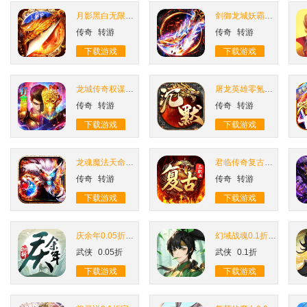
月影黑白无限代金送送送
剑御龙城妖霸弑神一刀斩
传奇
转游
传奇
转游
下载游戏
下载游戏
龙城传奇权谋十二流派打金版
屠龙英雄零氪沉默专属
传奇
转游
传奇
转游
下载游戏
下载游戏
龙魂魔法天命沉默专属爆
君临传奇复古专属三职业
传奇
转游
传奇
转游
下载游戏
下载游戏
庆余年0.05折送万元代金
幻域战魂0.1折明星侠客
武侠
0.05折
武侠
0.1折
下载游戏
下载游戏