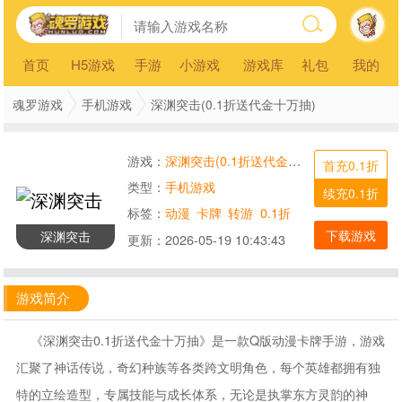
首页
H5游戏
手游
小游戏
游戏库
礼包
我的
魂罗游戏
手机游戏
深渊突击(0.1折送代金十万抽)
游戏：
深渊突击(0.1折送代金十万抽)
首充0.1折
类型：
手机游戏
续充0.1折
标签：
动漫
卡牌
转游
0.1折
下载游戏
深渊突击
更新：
2026-05-19 10:43:43
游戏简介
《深渊突击0.1折送代金十万抽》是一款Q版动漫卡牌手游，游戏
汇聚了神话传说，奇幻种族等各类跨文明角色，每个英雄都拥有独
特的立绘造型，专属技能与成长体系，无论是执掌东方灵韵的神