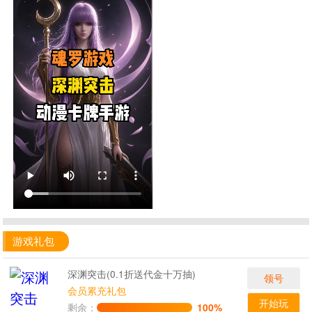
游戏礼包
深渊突击(0.1折送代金十万抽)
领号
会员累充礼包
开始玩
剩余：
100%