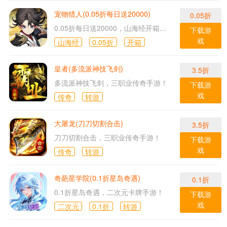
宠物猎人(0.05折每日送20000)
0.05折
0.05折每日送20000，山海经开箱放置手游！
下载游
戏
山海经
0.05折
开箱
皇者(多流派神技飞剑)
3.5折
多流派神技飞剑，三职业传奇手游！
下载游
戏
传奇
转游
大屠龙(刀刀切割合击)
3.5折
刀刀切割合击，三职业传奇手游！
下载游
戏
传奇
转游
奇葩星学院(0.1折星岛奇遇)
0.1折
0.1折星岛奇遇，二次元卡牌手游！
下载游
戏
二次元
0.1折
转游