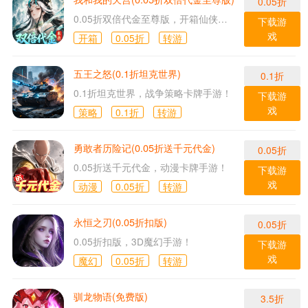
0.05折
0.05折双倍代金至尊版，开箱仙侠手游！
下载游
戏
开箱
0.05折
转游
五王之怒(0.1折坦克世界)
0.1折
0.1折坦克世界，战争策略卡牌手游！
下载游
戏
策略
0.1折
转游
勇敢者历险记(0.05折送千元代金)
0.05折
0.05折送千元代金，动漫卡牌手游！
下载游
戏
动漫
0.05折
转游
永恒之刃(0.05折扣版)
0.05折
0.05折扣版，3D魔幻手游！
下载游
戏
魔幻
0.05折
转游
驯龙物语(免费版)
3.5折