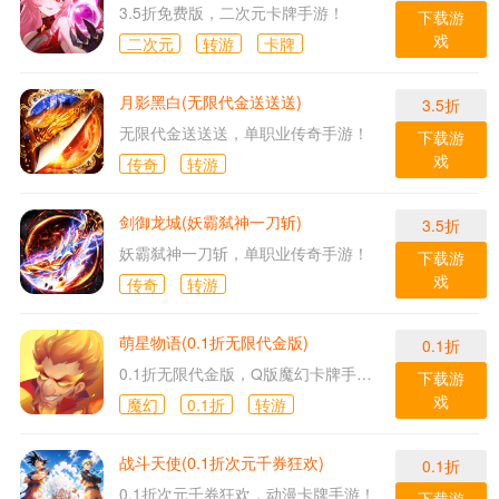
3.5折免费版，二次元卡牌手游！
下载游
戏
二次元
转游
卡牌
月影黑白(无限代金送送送)
3.5折
无限代金送送送，单职业传奇手游！
下载游
戏
传奇
转游
剑御龙城(妖霸弑神一刀斩)
3.5折
妖霸弑神一刀斩，单职业传奇手游！
下载游
戏
传奇
转游
萌星物语(0.1折无限代金版)
0.1折
0.1折无限代金版，Q版魔幻卡牌手游！
下载游
戏
魔幻
0.1折
转游
战斗天使(0.1折次元千券狂欢)
0.1折
0.1折次元千券狂欢，动漫卡牌手游！
下载游