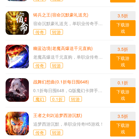
铸兵之王(宿命沉默豪礼送充)
3.5折
宿命沉默豪礼送充，单职业传奇手游！
下载游
戏
传奇
转游
幽蓝边境(老魔高爆送千元直购)
3.5折
老魔高爆送千元直购，单职业传奇手游！
下载游
戏
传奇
转游
战舞幻想曲(0.1折每日囤648)
0.1折
0.1折每日囤648，Q版魔幻卡牌手游！
下载游
戏
魔幻
0.1折
转游
王者之剑2(追梦西游沉默)
3.5折
追梦西游沉默，单职业传奇H5游戏！
下载游
戏
传奇
转游