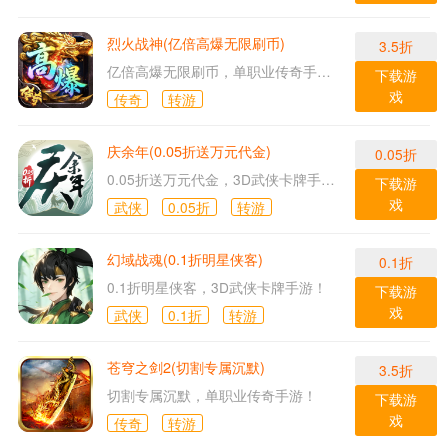
烈火战神(亿倍高爆无限刷币)
3.5折
亿倍高爆无限刷币，单职业传奇手游！
下载游
戏
传奇
转游
庆余年(0.05折送万元代金)
0.05折
0.05折送万元代金，3D武侠卡牌手游！
下载游
戏
武侠
0.05折
转游
幻域战魂(0.1折明星侠客)
0.1折
0.1折明星侠客，3D武侠卡牌手游！
下载游
戏
武侠
0.1折
转游
苍穹之剑2(切割专属沉默)
3.5折
切割专属沉默，单职业传奇手游！
下载游
戏
传奇
转游