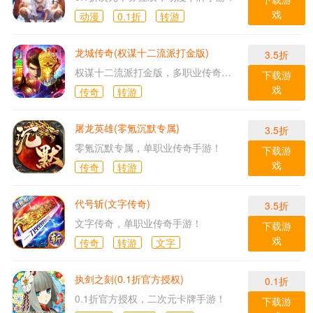
戏
动漫
0.1折
转游
龙城传奇(权谋十二流派打金版)
3.5折
权谋十二流派打金版，多职业传奇手游！
下载游
戏
传奇
转游
屠龙英雄(零氪沉默专属)
3.5折
零氪沉默专属，单职业传奇手游！
下载游
戏
传奇
转游
代号斩(文字传奇)
3.5折
文字传奇，单职业传奇手游！
下载游
戏
传奇
转游
文字
执剑之刻(0.1折官方授权)
0.1折
0.1折官方授权，二次元卡牌手游！
下载游