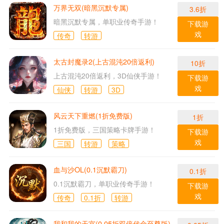
万界无双(暗黑沉默专属)
3.6折
暗黑沉默专属，单职业传奇手游！
下载游
戏
传奇
转游
太古封魔录2(上古混沌20倍返利)
10折
上古混沌20倍返利，3D仙侠手游！
下载游
戏
仙侠
转游
3D
风云天下重燃(1折免费版)
1折
1折免费版，三国策略卡牌手游！
下载游
戏
三国
转游
策略
血与沙OL(0.1沉默霸刀)
0.1折
0.1沉默霸刀，单职业传奇手游！
下载游
戏
传奇
0.1折
转游
我和我的天宫(0.05折双倍代金至尊版)