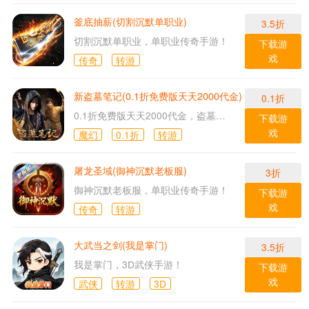
釜底抽薪(切割沉默单职业)
3.5折
切割沉默单职业，单职业传奇手游！
下载游
戏
传奇
转游
新盗墓笔记(0.1折免费版天天2000代金)
0.1折
0.1折免费版天天2000代金，盗墓手游！
下载游
戏
魔幻
0.1折
转游
屠龙圣域(御神沉默老板服)
3折
御神沉默老板服，单职业传奇手游！
下载游
戏
传奇
转游
大武当之剑(我是掌门)
3.5折
我是掌门，3D武侠手游！
下载游
戏
武侠
转游
3D