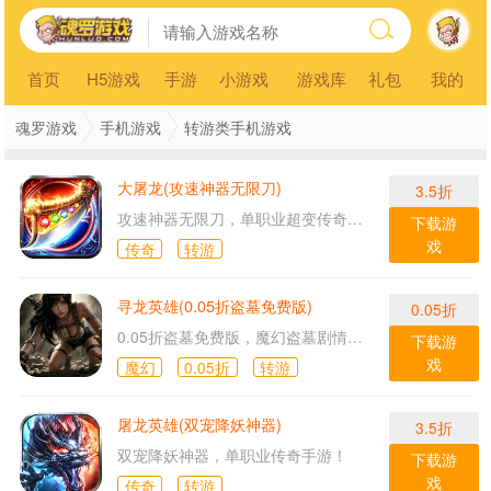
首页
H5游戏
手游
小游戏
游戏库
礼包
我的
魂罗游戏
手机游戏
转游类手机游戏
大屠龙(攻速神器无限刀)
3.5折
攻速神器无限刀，单职业超变传奇手游！
下载游
戏
传奇
转游
寻龙英雄(0.05折盗墓免费版)
0.05折
0.05折盗墓免费版，魔幻盗墓剧情手游！
下载游
戏
魔幻
0.05折
转游
屠龙英雄(双宠降妖神器)
3.5折
双宠降妖神器，单职业传奇手游！
下载游
戏
传奇
转游