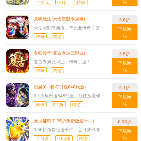
戏
二次元
0.1折
转游
龙魂魔法(天命沉默专属爆)
3.6折
天命沉默专属爆，单职业传奇手游！
下载游
戏
传奇
转游
君临传奇(复古专属三职业)
3.5折
复古专属三职业，传奇手游！
下载游
戏
传奇
转游
猎魔(0.1折每日送648代金)
0.1折
0.1折每日送648代金，仙侠放置修仙手游！
下载游
戏
仙侠
0.1折
转游
无尽征程(0.05折免费版送千抽)
0.05折
0.05折免费版送千抽，宝可梦卡牌手游！
下载游
戏
宝可梦
0.05折
转游