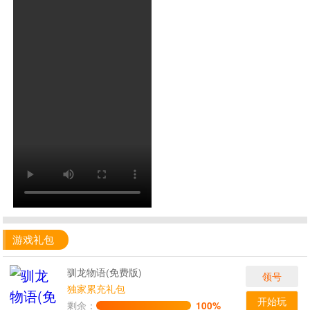
游戏礼包
驯龙物语(免费版)
领号
独家累充礼包
开始玩
剩余：
100%