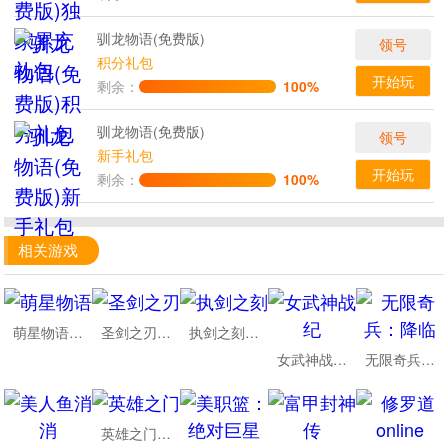
驯龙物语(免费版)
领号
积分礼包
开始玩
剩余：
100%
驯龙物语(免费版)
领号
新手礼包
开始玩
剩余：
100%
相关游戏
萌星物语0.1折无限代金版
圣剑之刃神域集结
执剑之刻0.1折官方授权
女武神战纪0.1折扣版
无限奇兵：降临0.1折免费版
英雄之门0.1折仙境归来