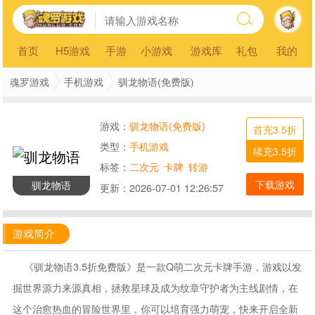
首页
H5游戏
手游
小游戏
游戏库
礼包
我的
魂罗游戏
手机游戏
驯龙物语(免费版)
游戏：
驯龙物语(免费版)
首充3.5折
类型：
手机游戏
续充3.5折
标签：
二次元
卡牌
转游
下载游戏
驯龙物语
更新：
2026-07-01 12:26:57
游戏简介
《驯龙物语3.5折免费版》是一款Q萌二次元卡牌手游，游戏以发
掘世界源力来源真相，拯救星球及成为纹章守护者为主线剧情，在
这个治愈热血的冒险世界里，你可以培育强力萌宠，快来开启全新