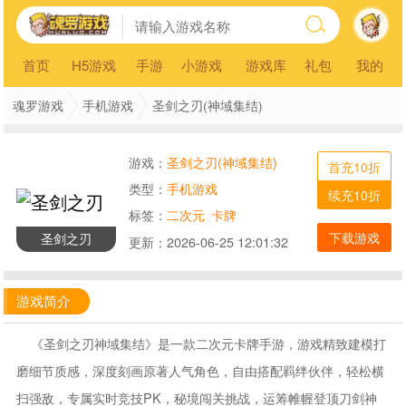
首页
H5游戏
手游
小游戏
游戏库
礼包
我的
魂罗游戏
手机游戏
圣剑之刃(神域集结)
游戏：
圣剑之刃(神域集结)
首充10折
类型：
手机游戏
续充10折
标签：
二次元
卡牌
下载游戏
圣剑之刃
更新：
2026-06-25 12:01:32
游戏简介
《圣剑之刃神域集结》是一款二次元卡牌手游，游戏精致建模打
磨细节质感，深度刻画原著人气角色，自由搭配羁绊伙伴，轻松横
扫强敌，专属实时竞技PK，秘境闯关挑战，运筹帷幄登顶刀剑神