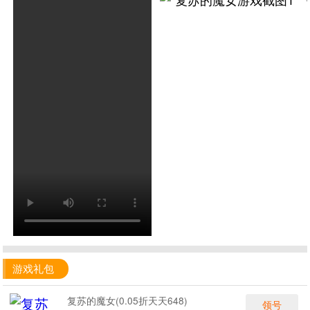
游戏礼包
复苏的魔女(0.05折天天648)
领号