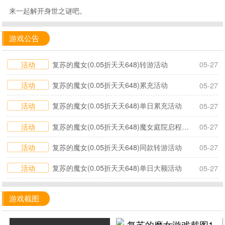
来一起解开身世之谜吧。
游戏公告
活动
复苏的魔女(0.05折天天648)转游活动
05-27
活动
复苏的魔女(0.05折天天648)累充活动
05-27
活动
复苏的魔女(0.05折天天648)单日累充活动
05-27
活动
复苏的魔女(0.05折天天648)魔女庭院启程七日活动
05-27
活动
复苏的魔女(0.05折天天648)同款转游活动
05-27
活动
复苏的魔女(0.05折天天648)单日大额活动
05-27
游戏截图