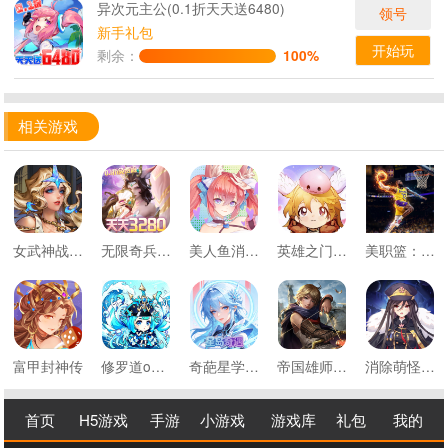
异次元主公(0.1折天天送6480)
领号
新手礼包
开始玩
剩余：
100%
相关游戏
女武神战纪0.1折扣版
无限奇兵：降临0.1折免费版
美人鱼消消异界冒险
英雄之门0.1折仙境归来
美职篮：绝对巨星0.1折卡牌
富甲封神传
修罗道online0.05折攻打异世界
奇葩星学院0.1折星岛奇遇
帝国雄师30倍高返
消除萌怪大作战0.1折送6480代金
首页
H5游戏
手游
小游戏
游戏库
礼包
我的