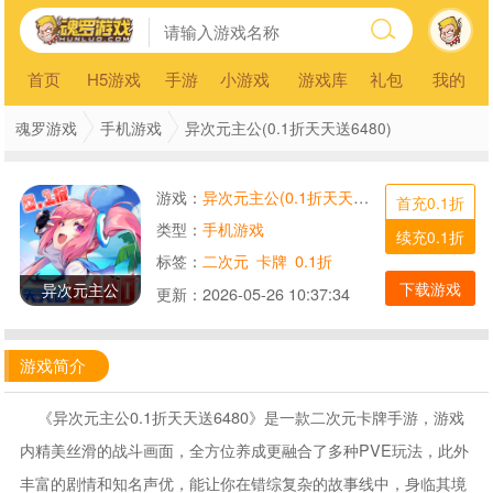
首页
H5游戏
手游
小游戏
游戏库
礼包
我的
魂罗游戏
手机游戏
异次元主公(0.1折天天送6480)
游戏：
异次元主公(0.1折天天送6480)
首充0.1折
类型：
手机游戏
续充0.1折
标签：
二次元
卡牌
0.1折
下载游戏
异次元主公
更新：
2026-05-26 10:37:34
游戏简介
《异次元主公0.1折天天送6480》是一款二次元卡牌手游，游戏
内精美丝滑的战斗画面，全方位养成更融合了多种PVE玩法，此外
丰富的剧情和知名声优，能让你在错综复杂的故事线中，身临其境