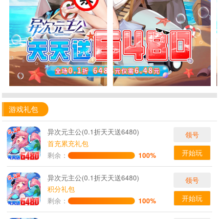
游戏礼包
异次元主公(0.1折天天送6480)
领号
首充累充礼包
开始玩
剩余：
100%
异次元主公(0.1折天天送6480)
领号
积分礼包
开始玩
剩余：
100%