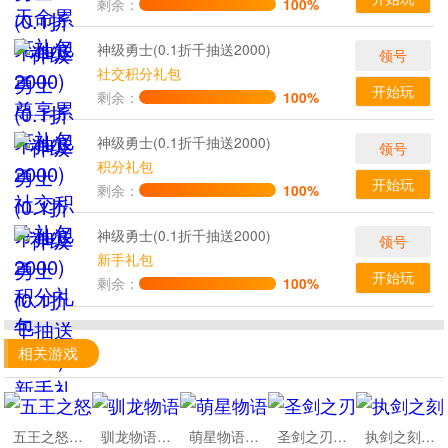
剩余：
100%
神级勇士(0.1折千抽送2000)
领号
社交积分礼包
开始玩
剩余：
100%
神级勇士(0.1折千抽送2000)
领号
积分礼包
开始玩
剩余：
100%
神级勇士(0.1折千抽送2000)
领号
新手礼包
开始玩
剩余：
100%
相关游戏
五王之怒0.1折坦克世界
驯龙物语免费版
萌星物语0.1折无限代金版
圣剑之刃神域集结
执剑之刻0.1折官方授权