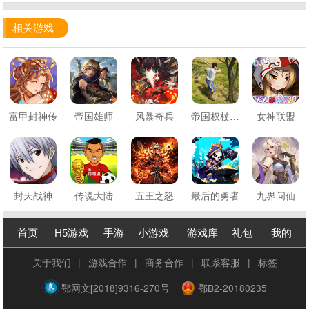
相关游戏
富甲封神传
帝国雄师
风暴奇兵
帝国权杖与文明
女神联盟
封天战神
传说大陆
五王之怒
最后的勇者
九界问仙
首页
H5游戏
手游
小游戏
游戏库
礼包
我的
关于我们
|
游戏合作
|
商务合作
|
联系客服
|
标签
鄂网文[2018]9316-270号
鄂B2-20180235