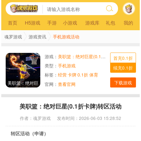
首页
H5游戏
手游
小游戏
游戏库
礼包
我的
手机游戏活动
魂罗游戏
游戏资讯
游戏：
美职篮：绝对巨星(0.1折卡牌)
首充0.1折
类型：
手机游戏
续充0.1折
标签：
经营
卡牌
0.1折
体育
下载游戏
美职篮：绝对巨
官网：
查看官网
星
美职篮：绝对巨星(0.1折卡牌)转区活动
作者：
魂罗游戏
发布时间：2026-06-03 15:28:52
转区活动（申请）