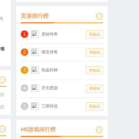
，
页游排行榜
利
1
原始传奇
开始玩
>等
2
维京传奇
开始玩
3
热血封神
开始玩
4
开天西游
开始玩
3日
5
三国传说
开始玩
3日
H5游戏排行榜