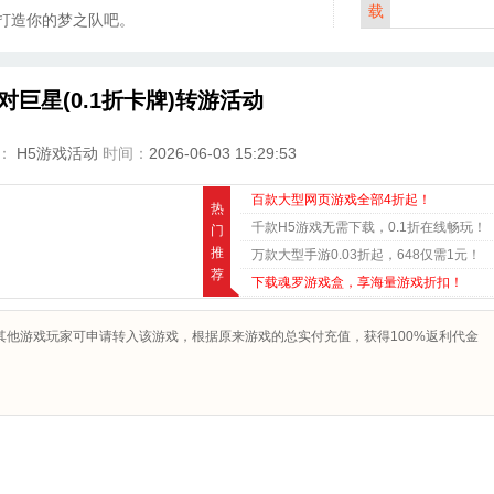
载
打造你的梦之队吧。
巨星(0.1折卡牌)转游活动
：
H5游戏活动
时间：
2026-06-03 15:29:53
百款大型网页游戏全部4折起！
热
千款H5游戏无需下载，0.1折在线畅玩！
门
推
万款大型手游0.03折起，648仅需1元！
荐
下载魂罗游戏盒，享海量游戏折扣！
其他游戏玩家可申请转入该游戏，根据原来游戏的总实付充值，获得100%返利代金