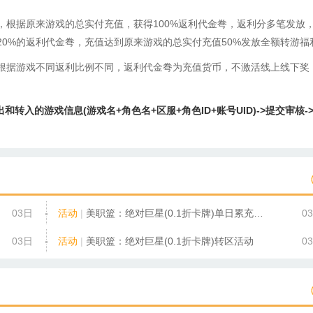
，根据原来游戏的总实付充值，获得100%返利代金弮，返利分多笔发放
0%的返利代金弮，充值达到原来游戏的总实付充值50%发放全额转游福
根据游戏不同返利比例不同，返利代金弮为充值货币，不激活线上线下奖
转入的游戏信息(游戏名+角色名+区服+角色ID+账号UID)->提交审核-
03日
活动
|
美职篮：绝对巨星(0.1折卡牌)单日累充活动
0
03日
活动
|
美职篮：绝对巨星(0.1折卡牌)转区活动
0