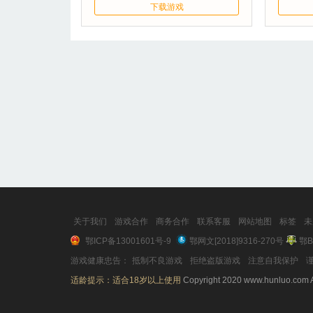
下载游戏
关于我们
游戏合作
商务合作
联系客服
网站地图
标签
未
鄂ICP备13001601号-9
鄂网文[2018]9316-270号
鄂B
游戏健康忠告：
抵制不良游戏
拒绝盗版游戏
注意自我保护
谨
适龄提示：适合18岁以上使用
Copyright 2020 www.hunluo.com A