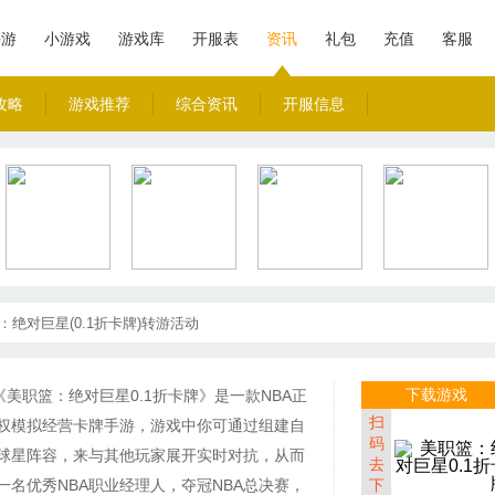
手游
小游戏
游戏库
开服表
资讯
礼包
充值
客服
攻略
游戏推荐
综合资讯
开服信息
：绝对巨星(0.1折卡牌)转游活动
下载游戏
《美职篮：绝对巨星0.1折卡牌》是一款NBA正
扫
权模拟经营卡牌手游，游戏中你可通过组建自
码
球星阵容，来与其他玩家展开实时对抗，从而
去
一名优秀NBA职业经理人，夺冠NBA总决赛，
下