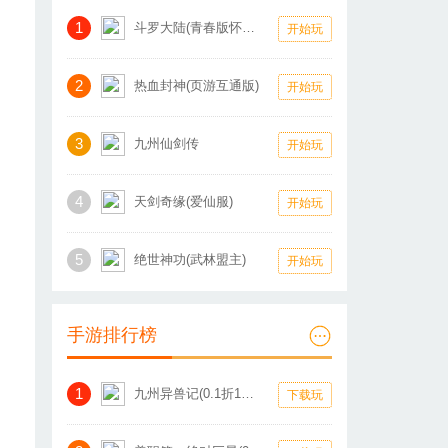
1
斗罗大陆(青春版怀旧服)
开始玩
2
热血封神(页游互通版)
开始玩
3
九州仙剑传
开始玩
4
天剑奇缘(爱仙服)
开始玩
5
绝世神功(武林盟主)
开始玩
手游排行榜
1
九州异兽记(0.1折1W免费版)
下载玩