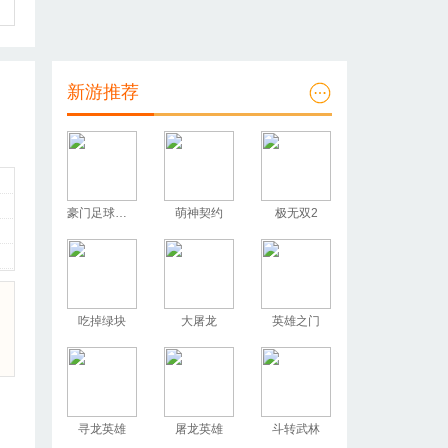
新游推荐
豪门足球风云
萌神契约
极无双2
吃掉绿块
大屠龙
英雄之门
寻龙英雄
屠龙英雄
斗转武林