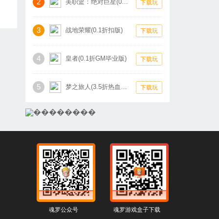
2
美职篮：绝对巨星(0.1折卡牌)
下载玩
3
战地荣耀(0.1折扣版)
下载玩
4
皇者(0.1折GM毕业版)
下载玩
5
梦之旅人(3.5折热血霸业)
下载玩
魂罗公众号
魂罗游戏盒子下载