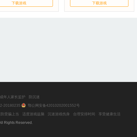
下载游戏
下载游戏
成年人家长监护
防沉迷
2-20180235
鄂公网安备42010202001552号
防受骗上当
适度游戏益脑
沉迷游戏伤身
合理安排时间
享受健康生活
ll Rights Reserved.