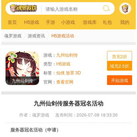
首页
H5游戏
手游
小游戏
游戏库
礼包
我的
H5游戏活动
魂罗游戏
游戏资讯
游戏：
九州仙剑传
首充2折
类型：
H5游戏
续充2.5折
标签：
仙侠
放置
3D
开始游戏
九州仙剑传
官网：
查看官网
九州仙剑传服务器冠名活动
作者：
魂罗游戏
发布时间：2026-07-08 18:33:30
服务器冠名活动（申请）